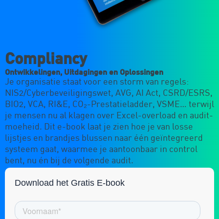
Compliancy
Ontwikkelingen, Uitdagingen en Oplossingen
Je organisatie staat voor een storm van regels:
NIS2/Cyberbeveiligingswet, AVG, AI Act, CSRD/ESRS,
BIO2, VCA, RI&E, CO₂-Prestatieladder, VSME… terwijl
je mensen nu al klagen over Excel-overload en audit-
moeheid. Dit e-book laat je zien hoe je van losse
lijstjes en brandjes blussen naar één geïntegreerd
systeem gaat, waarmee je aantoonbaar in control
bent, nu én bij de volgende audit.
Download het Gratis E-book