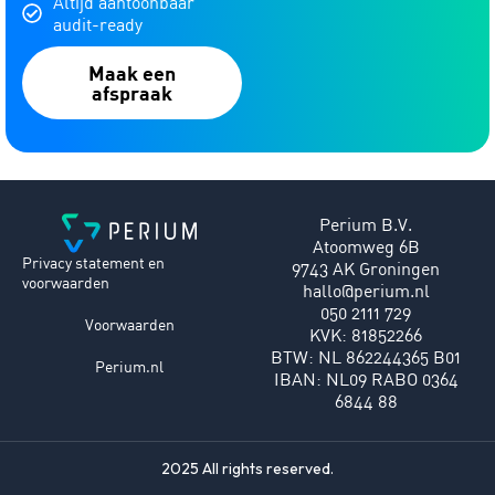
Altijd aantoonbaar
audit-ready
Maak een
afspraak
Perium B.V.
Atoomweg 6B
Privacy statement en
9743 AK Groningen
voorwaarden
hallo@perium.nl
050 2111 729
Voorwaarden
KVK: 81852266
BTW: NL 862244365 B01
Perium.nl
IBAN: NL09 RABO 0364
6844 88
2025 All rights reserved.