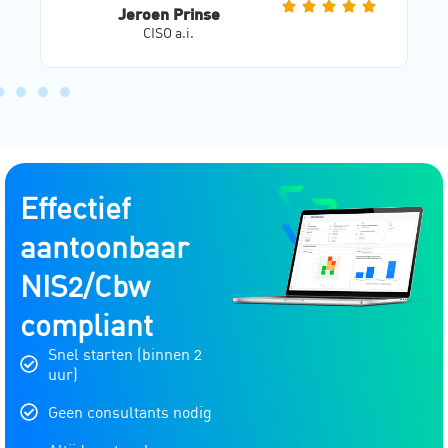
Jeroen Prinse
CISO a.i.
Effectief
aantoonbaar
NIS2/Cbw
compliant
Snel starten (binnen 2
uur)
Geen consultants nodig