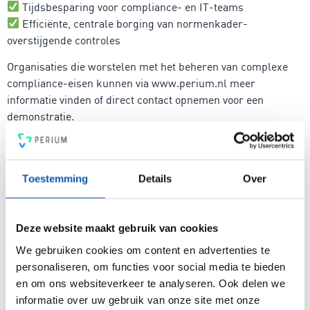
Tijdsbesparing voor compliance- en IT-teams
Efficiënte, centrale borging van normenkader-
overstijgende controles
Organisaties die worstelen met het beheren van complexe
compliance-eisen kunnen via www.perium.nl meer
informatie vinden of direct contact opnemen voor een
demonstratie.
Toestemming
Details
Over
Hoe kunnen we je helpen?
Deze website maakt gebruik van cookies
Ik heb een vraag
We gebruiken cookies om content en advertenties te
personaliseren, om functies voor social media te bieden
hallo@perium.nl
en om ons websiteverkeer te analyseren. Ook delen we
050 - 21 11 729
informatie over uw gebruik van onze site met onze