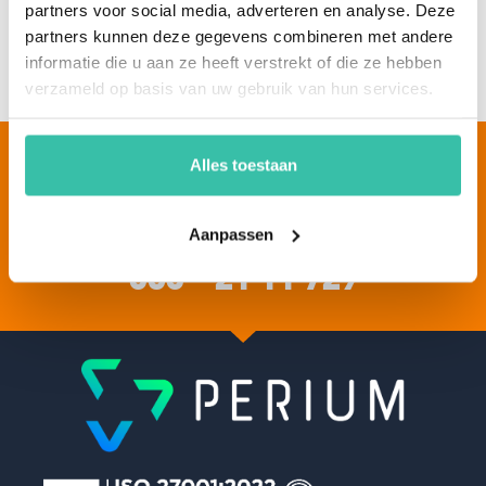
partners voor social media, adverteren en analyse. Deze
Plan een demo
partners kunnen deze gegevens combineren met andere
Free trail
informatie die u aan ze heeft verstrekt of die ze hebben
verzameld op basis van uw gebruik van hun services.
Bel ons voor meer
Alles toestaan
informatie
Aanpassen
050 - 21 11 729