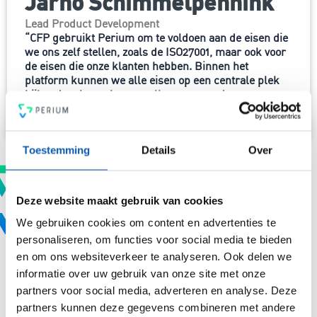
Jarno Schimmelpennink
Lead Product Development
“CFP gebruikt Perium om te voldoen aan de eisen die
we ons zelf stellen, zoals de ISO27001, maar ook voor
de eisen die onze klanten hebben. Binnen het
platform kunnen we alle eisen op een centrale plek
bijhouden, koppelen aan elkaar en aan de
bijbehorende documenten. Dit maakt dat we
efficiënter werken en beter inzicht hebben.”
Toestemming
Details
Over
Deze website maakt gebruik van cookies
We gebruiken cookies om content en advertenties te
personaliseren, om functies voor social media te bieden
Waar heb je nu behoefte aan?
en om ons websiteverkeer te analyseren. Ook delen we
Ik heb een vraag
informatie over uw gebruik van onze site met onze
hallo@perium.nl
partners voor social media, adverteren en analyse. Deze
partners kunnen deze gegevens combineren met andere
050 - 21 11 729