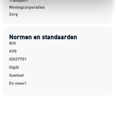
Transport
Woningcorporaties
Zorg
Normen en standaarden
BIO
AVG
ISO27701
DigiD
Suwinet
En meer!