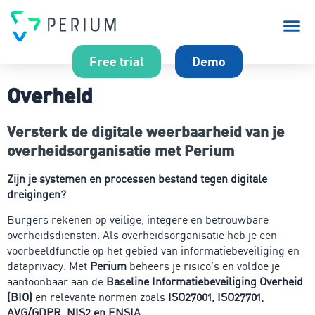
Over P
Free trial
Demo
Overheid
Versterk de digitale weerbaarheid van je
overheidsorganisatie met Perium
Zijn je systemen en processen bestand tegen digitale
dreigingen?
Burgers rekenen op veilige, integere en betrouwbare
overheidsdiensten. Als overheidsorganisatie heb je een
voorbeeldfunctie op het gebied van informatiebeveiliging en
dataprivacy. Met
Perium
beheers je risico’s en voldoe je
aantoonbaar aan de
Baseline Informatiebeveiliging Overheid
(BIO)
en relevante normen zoals
ISO27001, ISO27701,
AVG/GDPR, NIS2 en ENSIA
.