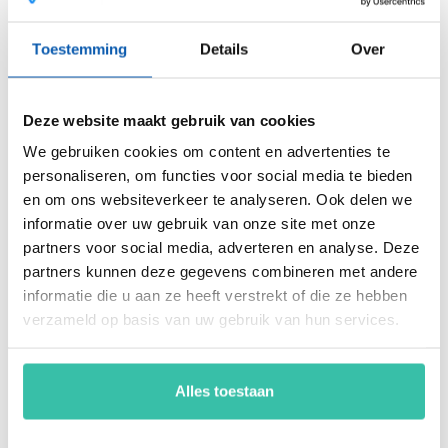
onder andere security, privacy, duurzaamheid, milieu,
energiemanagement, ARBO en nog veel meer. Vergroot de
Toestemming
Details
Over
weerbaarheid van je organisatie snel, eenvoudig en
betaalbaar met hét Perium platform.
Deze website maakt gebruik van cookies
We gebruiken cookies om content en advertenties te
Arjan Kremer
personaliseren, om functies voor social media te bieden
Mede-oprichter Perium
en om ons websiteverkeer te analyseren. Ook delen we
B.V.
informatie over uw gebruik van onze site met onze
Met een achtergrond in
partners voor social media, adverteren en analyse. Deze
risicomanagement, ICT
partners kunnen deze gegevens combineren met andere
en een passie voor
innovatie, help ik
informatie die u aan ze heeft verstrekt of die ze hebben
organisaties om
verzameld op basis van uw gebruik van hun services.
weerbaar en compliant
te opereren in een
steeds veranderende
Alles toestaan
wereld. Mijn focus ligt
op oplossingen die écht