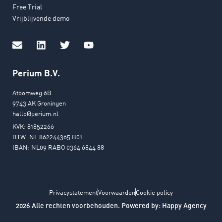
Free Trial
Vrijblijvende demo
Perium B.V.
Atoomweg 6B
9743 AK Groningen
hallo@perium.nl
KVK: 81852266
BTW: NL 862244365 B01
IBAN: NL09 RABO 0364 6844 88
Privacystatement
Voorwaarden
Cookie policy
2026 Alle rechten voorbehouden. Powered by:
Happy Agency