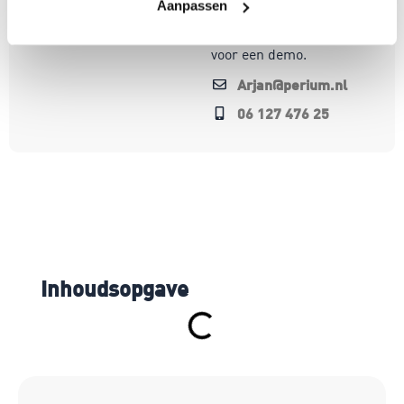
werken.
Aanpassen
Bel of mail me gerust
voor een demo.
Arjan@perium.nl
06 127 476 25
Inhoudsopgave