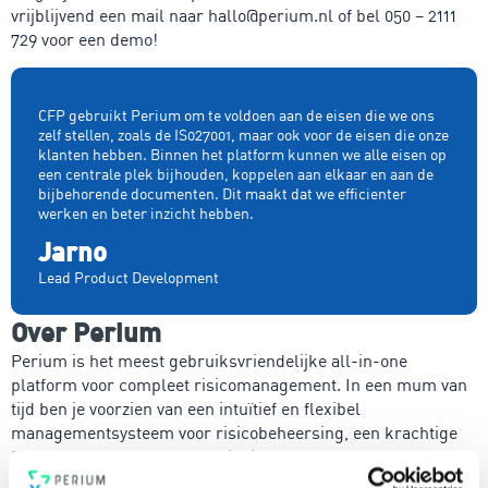
vrijblijvend een mail naar hallo@perium.nl of bel 050 – 2111
729 voor een demo!
CFP gebruikt Perium om te voldoen aan de eisen die we ons
zelf stellen, zoals de IS027001, maar ook voor de eisen die onze
klanten hebben. Binnen het platform kunnen we alle eisen op
een centrale plek bijhouden, koppelen aan elkaar en aan de
bijbehorende documenten. Dit maakt dat we efficienter
werken en beter inzicht hebben.
Jarno
Lead Product Development
Over Perium
Perium is het meest gebruiksvriendelijke all-in-one
platform voor compleet risicomanagement. In een mum van
tijd ben je voorzien van een intuïtief en flexibel
managementsysteem voor risicobeheersing, een krachtige
PDCA-cyclus, een 4-ogen principe en heldere rapportages.
Voldoe vanaf nu aan de voor jou relevante standaarden voor