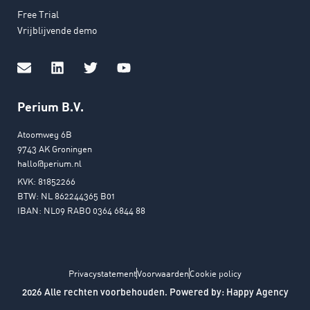
Free Trial
Vrijblijvende demo
Perium B.V.
Atoomweg 6B
9743 AK Groningen
hallo@perium.nl
KVK: 81852266
BTW: NL 862244365 B01
IBAN: NL09 RABO 0364 6844 88
Privacystatement
Voorwaarden
Cookie policy
2026 Alle rechten voorbehouden. Powered by:
Happy Agency