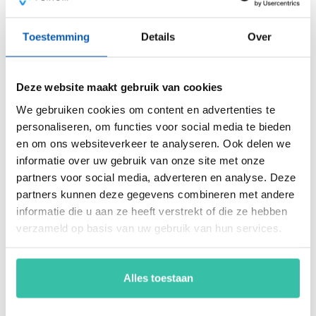
Voldoe vanaf nu aan de voor jou relevante standaarden voor
onder andere security, privacy, duurzaamheid, milieu,
energiemanagement, ARBO en nog veel meer. Vergroot de
Toestemming
Details
Over
weerbaarheid van je organisatie snel, eenvoudig en
betaalbaar met hét Perium platform.
Deze website maakt gebruik van cookies
We gebruiken cookies om content en advertenties te
Arjan Kremer
personaliseren, om functies voor social media te bieden
Mede-oprichter Perium
en om ons websiteverkeer te analyseren. Ook delen we
B.V.
informatie over uw gebruik van onze site met onze
Met een achtergrond in
partners voor social media, adverteren en analyse. Deze
risicomanagement, ICT
partners kunnen deze gegevens combineren met andere
en een passie voor
informatie die u aan ze heeft verstrekt of die ze hebben
innovatie, help ik
verzameld op basis van uw gebruik van hun services.
organisaties om
weerbaar en compliant
te opereren in een
steeds veranderende
Alles toestaan
wereld. Mijn focus ligt
op oplossingen die écht