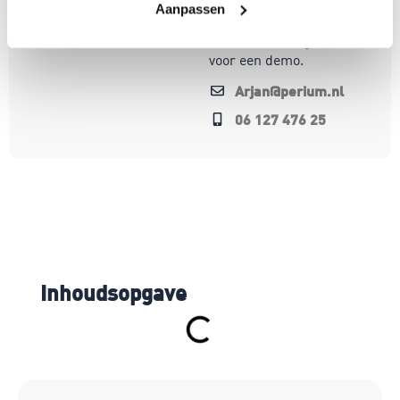
werken.
Aanpassen
Bel of mail me gerust
voor een demo.
Arjan@perium.nl
06 127 476 25
Inhoudsopgave