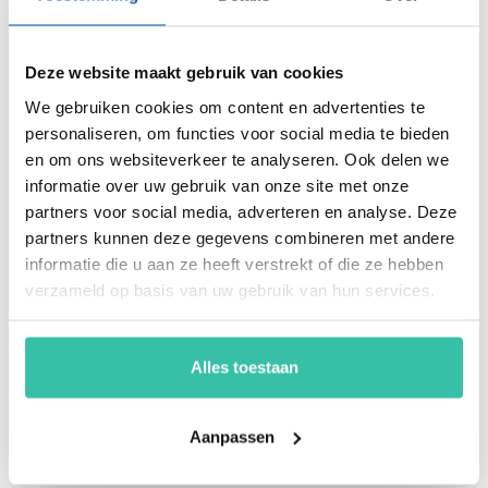
Arjan Kremer
Deze website maakt gebruik van cookies
Mede-oprichter Perium
We gebruiken cookies om content en advertenties te
B.V.
Met een achtergrond in
personaliseren, om functies voor social media te bieden
risicomanagement, ICT
en om ons websiteverkeer te analyseren. Ook delen we
en een passie voor
informatie over uw gebruik van onze site met onze
innovatie, help ik
partners voor social media, adverteren en analyse. Deze
organisaties om
partners kunnen deze gegevens combineren met andere
weerbaar en compliant
informatie die u aan ze heeft verstrekt of die ze hebben
te opereren in een
verzameld op basis van uw gebruik van hun services.
steeds veranderende
wereld. Mijn focus ligt
op oplossingen die écht
Alles toestaan
werken.
Bel of mail me gerust
voor een demo.
Aanpassen
Arjan@perium.nl