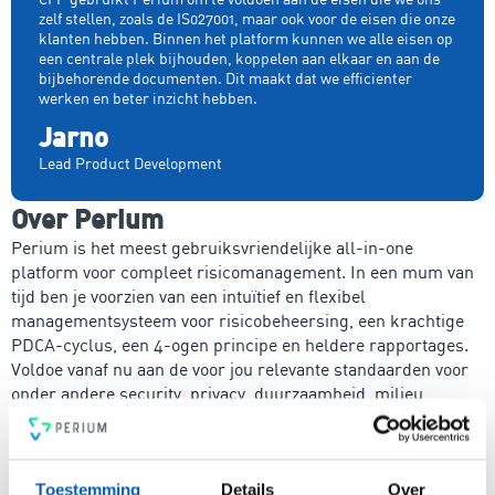
zelf stellen, zoals de IS027001, maar ook voor de eisen die onze
klanten hebben. Binnen het platform kunnen we alle eisen op
een centrale plek bijhouden, koppelen aan elkaar en aan de
bijbehorende documenten. Dit maakt dat we efficienter
werken en beter inzicht hebben.
Jarno
Lead Product Development
Over Perium
Perium is het meest gebruiksvriendelijke all-in-one
platform voor compleet risicomanagement. In een mum van
tijd ben je voorzien van een intuïtief en flexibel
managementsysteem voor risicobeheersing, een krachtige
PDCA-cyclus, een 4-ogen principe en heldere rapportages.
Voldoe vanaf nu aan de voor jou relevante standaarden voor
onder andere security, privacy, duurzaamheid, milieu,
energiemanagement, ARBO en nog veel meer. Vergroot de
weerbaarheid van je organisatie snel, eenvoudig en
betaalbaar met hét Perium platform.
Toestemming
Details
Over