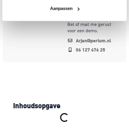
wereld. Mijn focus ligt
op oplossingen die écht
Aanpassen
werken.
Bel of mail me gerust
voor een demo.
Arjan@perium.nl
06 127 476 25
Inhoudsopgave