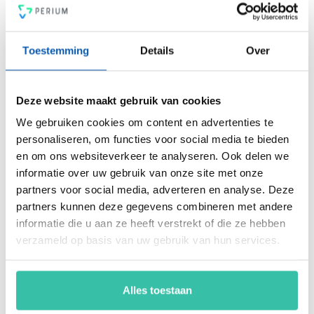
PDCA-cyclus, een 4-ogen principe en heldere rapportages.
Voldoe vanaf nu aan de voor jou relevante standaarden voor
onder andere security, privacy, duurzaamheid, milieu,
Toestemming
Details
Over
energiemanagement, ARBO en nog veel meer. Vergroot de
weerbaarheid van je organisatie snel, eenvoudig en
betaalbaar met hét Perium platform.
Deze website maakt gebruik van cookies
We gebruiken cookies om content en advertenties te
personaliseren, om functies voor social media te bieden
Arjan Kremer
en om ons websiteverkeer te analyseren. Ook delen we
Mede-oprichter Perium
informatie over uw gebruik van onze site met onze
B.V.
partners voor social media, adverteren en analyse. Deze
Met een achtergrond in
partners kunnen deze gegevens combineren met andere
risicomanagement, ICT
informatie die u aan ze heeft verstrekt of die ze hebben
en een passie voor
innovatie, help ik
verzameld op basis van uw gebruik van hun services.
organisaties om
weerbaar en compliant
te opereren in een
Alles toestaan
steeds veranderende