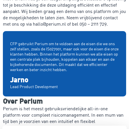
tot je beschikking die deze uitdaging efficiënt en effectief
aanpakt. Wij bieden graag een demo van ons platform om jou
de mogelijkheden te laten zien. Neem vrijblijvend contact
met ons op via hallo@perium.nl of bel 050 – 2111 729.
CFP gebruikt Perium om te voldoen aan de eisen die we ons
zelf stellen, zoals de IS027001, maar ook voor de eisen die onze
klanten hebben. Binnen het platform kunnen we alle eisen op
een centrale plek bijhouden, koppelen aan elkaar en aan de
bijbehorende documenten. Dit maakt dat we efficienter
werken en beter inzicht hebben.
Jarno
Lead Product Development
Over Perium
Perium is het meest gebruiksvriendelijke all-in-one
platform voor compleet risicomanagement. In een mum van
tijd ben je voorzien van een intuïtief en flexibel
managementsysteem voor risicobeheersing, een krachtige