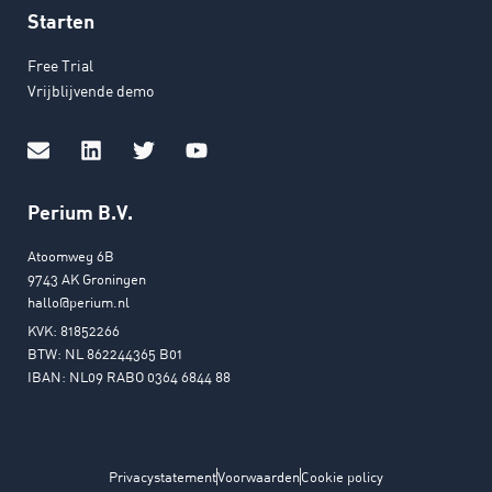
Starten
Free Trial
Vrijblijvende demo
Perium B.V.
Atoomweg 6B
9743 AK Groningen
hallo@perium.nl
KVK: 81852266
BTW: NL 862244365 B01
IBAN: NL09 RABO 0364 6844 88
Privacystatement
Voorwaarden
Cookie policy