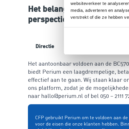
websiteverkeer te analyseren
Het belang van risicomanag
media, adverteren en analys
perspectieven
verstrekt of die ze hebben v
Directie
Management
Mede
Het aantoonbaar voldoen aan de BC5701 
biedt Perium een laagdrempelige, betaa
effectief aan te gaan. Wij staan klaar 
ons platform, zodat je de mogelijkheden
naar hallo@perium.nl of bel 050 – 2111 7
CFP gebruikt Perium om te voldoen aan de e
voor de eisen die onze klanten hebben. Bin