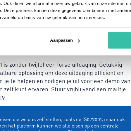
. Ook delen we informatie over uw gebruik van onze site met on
ement vanuit verschillende
e. Deze partners kunnen deze gegevens combineren met andere i
erzameld op basis van uw gebruik van hun services.
Aanpassen
werkers
is zonder twijfel een forse uitdaging. Gelukkig
lbare oplossing om deze uitdaging efficiënt en
om je te helpen en nodigen je uit voor een demo van
 zelf kunt ervaren. Stuur vrijblijvend een mailtje
29.
isen die we ons zelf stellen, zoals de IS027001, maar ook
nen het platform kunnen we alle eisen op een centrale