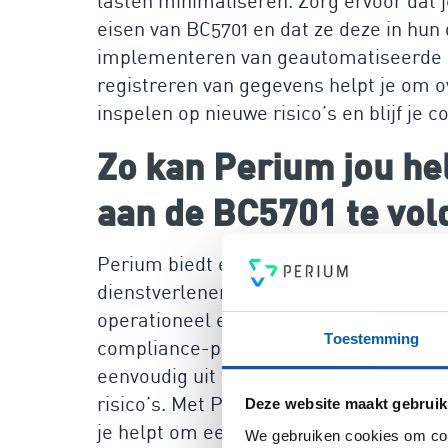
lasten minimaliseren. Zorg ervoor dat 
eisen van BC5701 en dat ze deze in hun
implementeren van geautomatiseerde p
registreren van gegevens helpt je om o
inspelen op nieuwe risico’s en blijf je c
Zo kan Perium jou he
aan de BC5701 te vol
Perium biedt een gebruiksvriendelijk p
dienstverleners te ondersteunen bij he
operationeel en kun je beginnen met he
Toestemming
compliance-processen. Het platform m
eenvoudig uit te voeren en beheersma
risico’s. Met Perium heb je altijd een 
Deze website maakt gebruik
je helpt om een betrouwbare partner te
We gebruiken cookies om cont