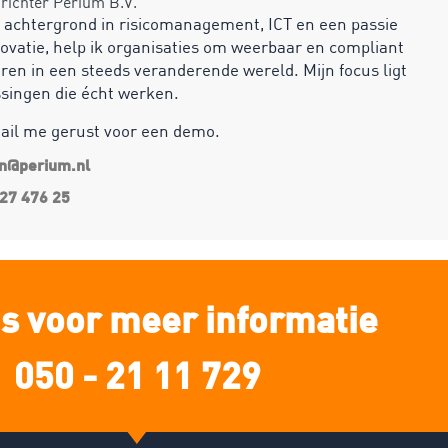
ichter Perium B.V.
 achtergrond in risicomanagement, ICT en een passie
ovatie, help ik organisaties om weerbaar en compliant
ren in een steeds veranderende wereld. Mijn focus ligt
ssingen die écht werken.
mail me gerust voor een demo.
an@perium.nl
27 476 25
s voor meer informatie
050 - 21 11 729