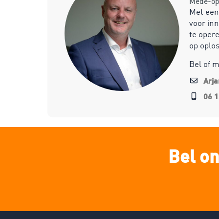
Mede-opr
Met een
voor inn
te opere
op oplo
Bel of 
Arj
06 1
Bel on