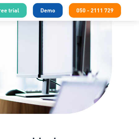
ee trial
Demo
050 - 2111 729