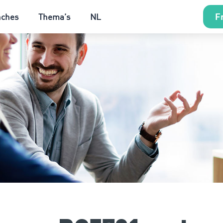
Fr
nches
Thema’s
NL