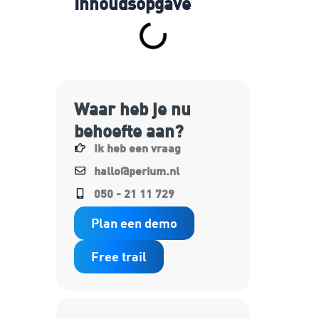
Inhoudsopgave
Waar heb je nu
behoefte aan?
Ik heb een vraag
hallo@perium.nl
050 - 21 11 729
Plan een demo
Free trail