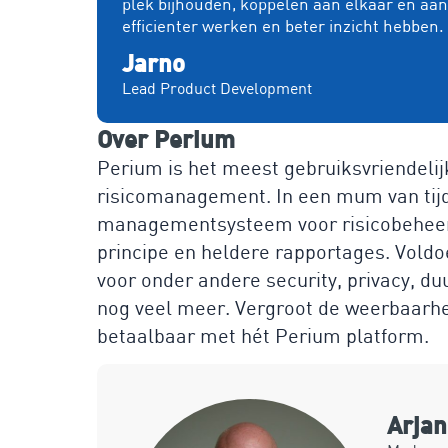
plek bijhouden, koppelen aan elkaar en aa
efficienter werken en beter inzicht hebben.
Jarno
Lead Product Development
Over Perium
Perium is het meest gebruiksvriendelij
risicomanagement. In een mum van tijd b
managementsysteem voor risicobeheers
principe en heldere rapportages. Voldo
voor onder andere security, privacy, 
nog veel meer. Vergroot de weerbaarhei
betaalbaar met hét Perium platform.
Arja