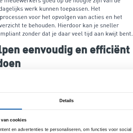
je medewerkers goed op de hoogte zijn van de
 dagelijks werk kunnen toepassen. Het
rocessen voor het opvolgen van acties en het
verzicht te behouden. Hierdoor kan je sneller
ompliant zonder dat je daar veel tijd aan kwijt bent.
lpen eenvoudig en efficiënt
doen
latform dat speciaal is ontworpen om financiële
t voldoen aan de BC5701. Binnen 30 minuten ben je
t beheren van risico’s en het automatiseren van
Details
aakt het mogelijk om risicobeoordelingen
atregelen automatisch te koppelen aan deze
duidelijk overzicht van jouw compliance-status, wat
 van cookies
 zijn voor klanten en stakeholders.
ent en advertenties te personaliseren, om functies voor social