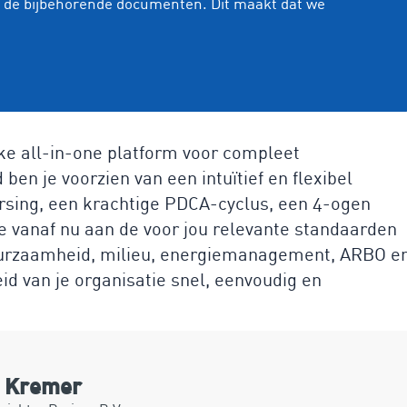
n de bijbehorende documenten. Dit maakt dat we
ke all-in-one platform voor compleet
en je voorzien van een intuïtief en flexibel
ing, een krachtige PDCA-cyclus, een 4-ogen
e vanaf nu aan de voor jou relevante standaarden
duurzaamheid, milieu, energiemanagement, ARBO e
d van je organisatie snel, eenvoudig en
n Kremer