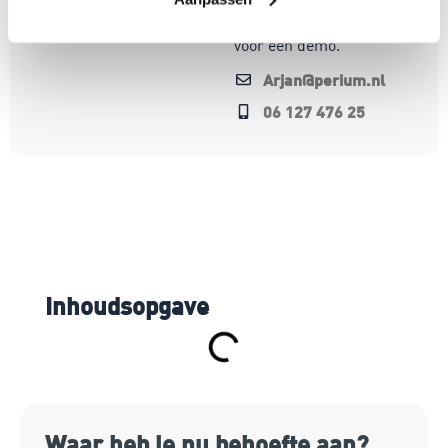
Bel of mail me gerust
voor een demo.
Arjan@perium.nl
06 127 476 25
Inhoudsopgave
Waar heb je nu behoefte aan?