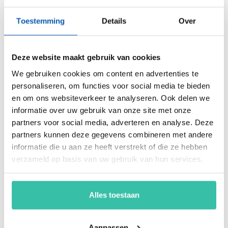
onder andere security, privacy, duurzaamheid, milieu,
energiemanagement, ARBO en nog veel meer. Vergroot de
Toestemming
Details
Over
weerbaarheid van je organisatie snel, eenvoudig en
betaalbaar met hét Perium platform.
Deze website maakt gebruik van cookies
We gebruiken cookies om content en advertenties te
Arjan Kremer
personaliseren, om functies voor social media te bieden
Mede-oprichter Perium
en om ons websiteverkeer te analyseren. Ook delen we
B.V.
Met een achtergrond in
informatie over uw gebruik van onze site met onze
risicomanagement, ICT
partners voor social media, adverteren en analyse. Deze
en een passie voor
partners kunnen deze gegevens combineren met andere
innovatie, help ik
informatie die u aan ze heeft verstrekt of die ze hebben
organisaties om
verzameld op basis van uw gebruik van hun services.
weerbaar en compliant
te opereren in een
steeds veranderende
Alles toestaan
wereld. Mijn focus ligt
op oplossingen die écht
werken.
Aanpassen