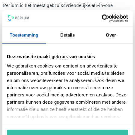
Perium is het meest gebruiksvriendelijke all-in-one
platform voor compleet risicomanagement. In een mum van
tijd ben je voorzien van een intuïtief en flexibel
managementsysteem voor risicobeheersing, een krachtige
PDCA-cyclus, een 4-ogen principe en heldere rapportages.
Toestemming
Details
Over
Voldoe vanaf nu aan de voor jou relevante standaarden voor
onder andere security, privacy, duurzaamheid, milieu,
energiemanagement, ARBO en nog veel meer. Vergroot de
Deze website maakt gebruik van cookies
weerbaarheid van je organisatie snel, eenvoudig en
betaalbaar met hét Perium platform.
We gebruiken cookies om content en advertenties te
personaliseren, om functies voor social media te bieden
en om ons websiteverkeer te analyseren. Ook delen we
informatie over uw gebruik van onze site met onze
Arjan Kremer
partners voor social media, adverteren en analyse. Deze
Mede-oprichter Perium
partners kunnen deze gegevens combineren met andere
B.V.
Met een achtergrond in
informatie die u aan ze heeft verstrekt of die ze hebben
risicomanagement, ICT
verzameld op basis van uw gebruik van hun services.
en een passie voor
innovatie, help ik