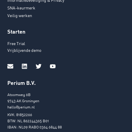
Informatiebeveiliging & Privacy
SNA-keurmerk
Veilig werken
Starten
Free Trial
Vrijblijvende demo
Perium B.V.
Atoomweg 6B
9743 AK Groningen
hallo@perium.nl
KVK: 81852266
BTW: NL 862244365 B01
IBAN: NL09 RABO 0364 6844 88