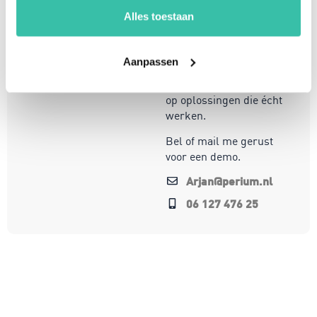
innovatie, help ik
Alles toestaan
organisaties om
weerbaar en compliant
te opereren in een
Aanpassen
steeds veranderende
wereld. Mijn focus ligt
op oplossingen die écht
werken.
Bel of mail me gerust
voor een demo.
Arjan@perium.nl
06 127 476 25