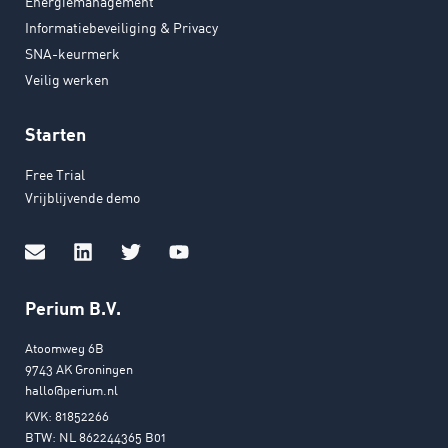
Energiemanagement
Informatiebeveiliging & Privacy
SNA-keurmerk
Veilig werken
Starten
Free Trial
Vrijblijvende demo
Perium B.V.
Atoomweg 6B
9743 AK Groningen
hallo@perium.nl
KVK: 81852266
BTW: NL 862244365 B01