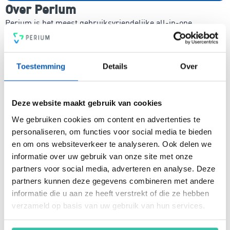
Over Perium
Perium is het meest gebruiksvriendelijke all-in-one
platform voor compleet risicomanagement. In een mum van
tijd ben je voorzien van een intuïtief en flexibel
managementsysteem voor risicobeheersing, een krachtige
Toestemming
Details
Over
PDCA-cyclus, een 4-ogen principe en heldere rapportages.
Voldoe vanaf nu aan de voor jou relevante standaarden voor
onder andere security, privacy, duurzaamheid, milieu,
energiemanagement, ARBO en nog veel meer. Vergroot de
Deze website maakt gebruik van cookies
weerbaarheid van je organisatie snel, eenvoudig en
We gebruiken cookies om content en advertenties te
betaalbaar met hét Perium platform.
personaliseren, om functies voor social media te bieden
en om ons websiteverkeer te analyseren. Ook delen we
informatie over uw gebruik van onze site met onze
Arjan Kremer
partners voor social media, adverteren en analyse. Deze
partners kunnen deze gegevens combineren met andere
Mede-oprichter Perium
B.V.
informatie die u aan ze heeft verstrekt of die ze hebben
Met een achtergrond in
verzameld op basis van uw gebruik van hun services.
risicomanagement, ICT
en een passie voor