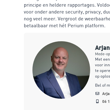
principe en heldere rapportages. Voldo
voor onder andere security, privacy, 
nog veel meer. Vergroot de weerbaarhei
betaalbaar met hét Perium platform.
Arja
Mede-opr
Met een
voor inn
te opere
op oplo
Bel of 
Arj
06 1