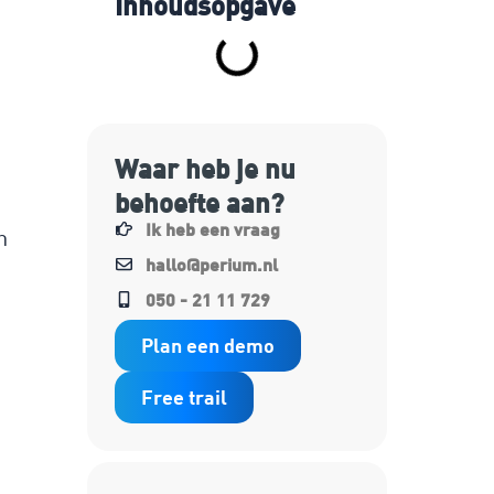
Inhoudsopgave
Waar heb je nu
behoefte aan?
Ik heb een vraag
n
hallo@perium.nl
050 - 21 11 729
Plan een demo
Free trail