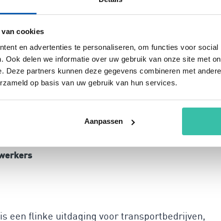
ijn en heb je direct toegang tot alle benodigde
 consultancy nodig; ons platform helpt je om
 van cookies
en beheersmaatregelen. Door real-time rapportages
ent en advertenties te personaliseren, om functies voor social
n kun je het risicomanagementproces simpel en
. Ook delen we informatie over uw gebruik van onze site met on
e. Deze partners kunnen deze gegevens combineren met andere i
erzameld op basis van uw gebruik van hun services.
ement vanuit verschillende
Aanpassen
werkers
 een flinke uitdaging voor transportbedrijven,