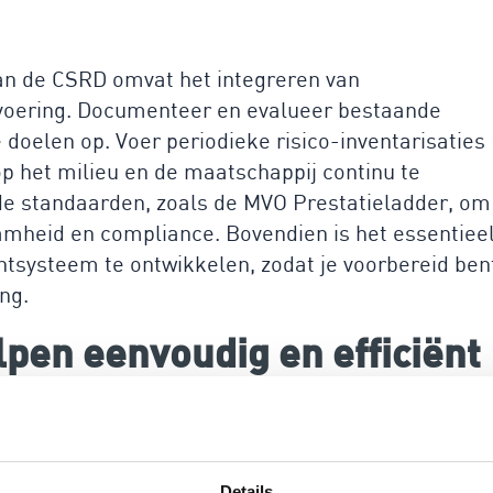
aan de CSRD omvat het integreren van
svoering. Documenteer en evalueer bestaande
doelen op. Voer periodieke risico-inventarisaties
op het milieu en de maatschappij continu te
de standaarden, zoals de MVO Prestatieladder, om
amheid en compliance. Bovendien is het essentiee
systeem te ontwikkelen, zodat je voorbereid ben
ng.
lpen eenvoudig en efficiënt
en
en laagdrempelig platform voor risicomanagement,
n te ondersteunen bij het voldoen aan de CSRD.
Details