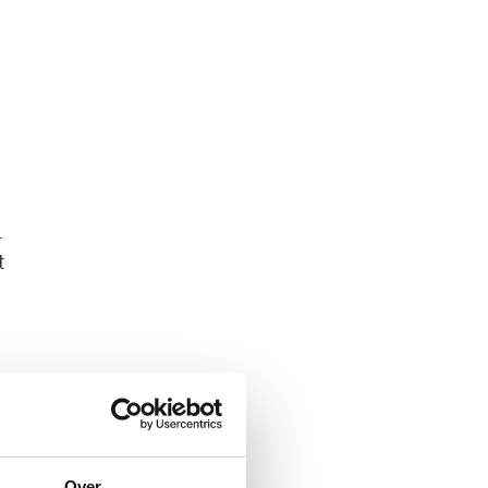
l
t
Over