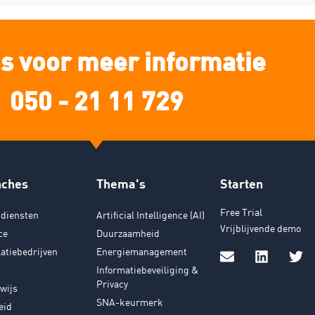
s voor meer informatie
050 - 21 11 729
nches
Thema's
Starten
Free Trial
diensten
Artificial Intelligence (AI)
Vrijblijvende demo
ce
Duurzaamheid
latiebedrijven
Energiemanagement
Informatiebeveiliging &
Privacy
wijs
SNA-keurmerk
eid