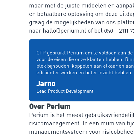
maar met de juiste middelen en aanpak
en betaalbare oplossing om deze uitdagi
graag de mogelijkheden van ons platfor
naar hallo@perium.nl of bel 050 – 2111 7
CFP gebruikt Perium om te voldoen aan de e
voor de eisen die onze klanten hebben. Bin
plek bijhouden, koppelen aan elkaar en aa
efficienter werken en beter inzicht hebben.
Jarno
Lead Product Development
Over Perium
Perium is het meest gebruiksvriendelij
risicomanagement. In een mum van tijd b
managementsysteem voor risicobeheers