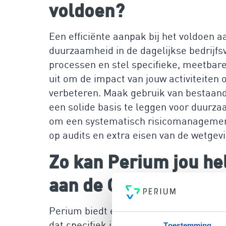
voldoen?
Een efficiënte aanpak bij het voldoen 
duurzaamheid in de dagelijkse bedrijf
processen en stel specifieke, meetbare 
uit om de impact van jouw activiteiten 
verbeteren. Maak gebruik van bestaan
een solide basis te leggen voor duurza
om een systematisch risicomanagement
op audits en extra eisen van de wetgevi
Zo kan Perium jou he
aan de CSRD te voldo
Perium biedt een gebruiksvriendelijk 
dat specifiek is ontworpen om bedrijve
Toestemming