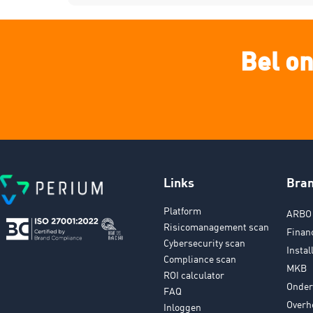
Bel on
Links
Bra
Platform
ARBO 
Risicomanagement scan
Finan
Cybersecurity scan
Instal
Compliance scan
MKB
ROI calculator
Onder
FAQ
Overh
Inloggen