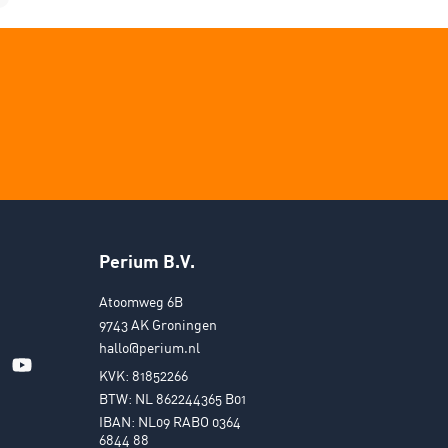
Perium B.V.
Atoomweg 6B
9743 AK Groningen
hallo@perium.nl
KVK: 81852266
BTW: NL 862244365 B01
IBAN: NL09 RABO 0364
6844 88