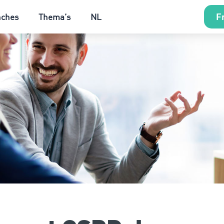
Fr
nches
Thema’s
NL