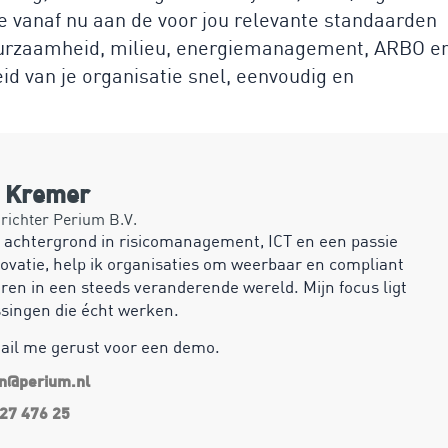
e vanaf nu aan de voor jou relevante standaarden
duurzaamheid, milieu, energiemanagement, ARBO e
d van je organisatie snel, eenvoudig en
n Kremer
ichter Perium B.V.
 achtergrond in risicomanagement, ICT en een passie
ovatie, help ik organisaties om weerbaar en compliant
ren in een steeds veranderende wereld. Mijn focus ligt
ssingen die écht werken.
mail me gerust voor een demo.
an@perium.nl
27 476 25