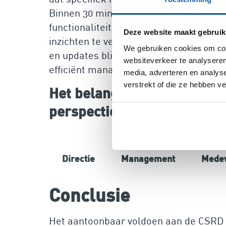
Binnen 30 minuten kun je operationeel z
functionaliteiten. Geen gecompliceerde
Deze website maakt gebruik
inzichten te verkrijgen in je risico’s 
We gebruiken cookies om cont
en updates blijf je altijd compliant, e
websiteverkeer te analyseren
efficiënt managen.
media, adverteren en analys
verstrekt of die ze hebben v
Het belang van risicomanag
perspectieven
Directie
Management
Mede
Conclusie
Het aantoonbaar voldoen aan de CSRD is