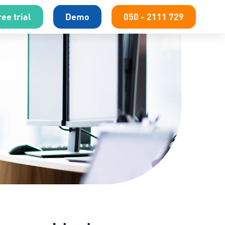
ee trial
Demo
050 - 2111 729