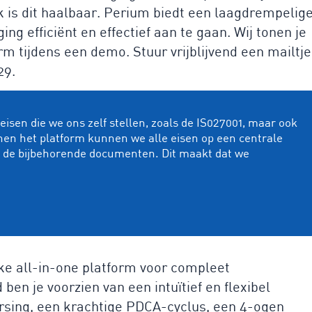
 is dit haalbaar. Perium biedt een laagdrempelig
ng efficiënt en effectief aan te gaan. Wij tonen je
m tijdens een demo. Stuur vrijblijvend een mailtje
29.
isen die we ons zelf stellen, zoals de IS027001, maar ook
nen het platform kunnen we alle eisen op een centrale
n de bijbehorende documenten. Dit maakt dat we
ke all-in-one platform voor compleet
en je voorzien van een intuïtief en flexibel
ing, een krachtige PDCA-cyclus, een 4-ogen