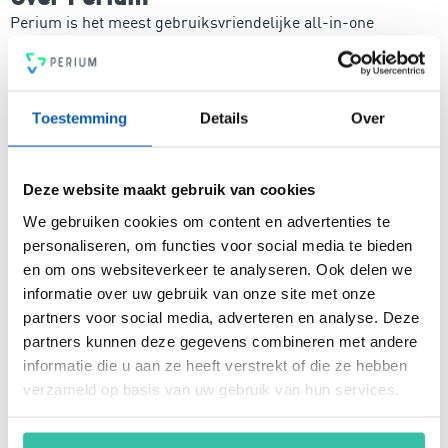
Perium is het meest gebruiksvriendelijke all-in-one
platform voor compleet risicomanagement. In een mum van
tijd ben je voorzien van een intuïtief en flexibel
managementsysteem voor risicobeheersing, een krachtige
PDCA-cyclus, een 4-ogen principe en heldere rapportages.
Toestemming
Details
Over
Voldoe vanaf nu aan de voor jou relevante standaarden voor
onder andere security, privacy, duurzaamheid, milieu,
energiemanagement, ARBO en nog veel meer. Vergroot de
Deze website maakt gebruik van cookies
weerbaarheid van je organisatie snel, eenvoudig en
betaalbaar met hét Perium platform.
We gebruiken cookies om content en advertenties te
personaliseren, om functies voor social media te bieden
en om ons websiteverkeer te analyseren. Ook delen we
informatie over uw gebruik van onze site met onze
Arjan Kremer
partners voor social media, adverteren en analyse. Deze
Mede-oprichter Perium
partners kunnen deze gegevens combineren met andere
B.V.
informatie die u aan ze heeft verstrekt of die ze hebben
Met een achtergrond in
verzameld op basis van uw gebruik van hun services.
risicomanagement, ICT
en een passie voor
innovatie, help ik