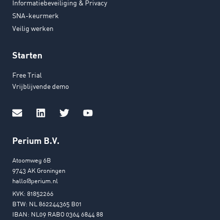
Informatiebeveiliging & Privacy
SNA-keurmerk
Veilig werken
Starten
Free Trial
Vrijblijvende demo
Perium B.V.
Atoomweg 6B
9743 AK Groningen
hallo@perium.nl
KVK: 81852266
BTW: NL 862244365 B01
IBAN: NL09 RABO 0364 6844 88