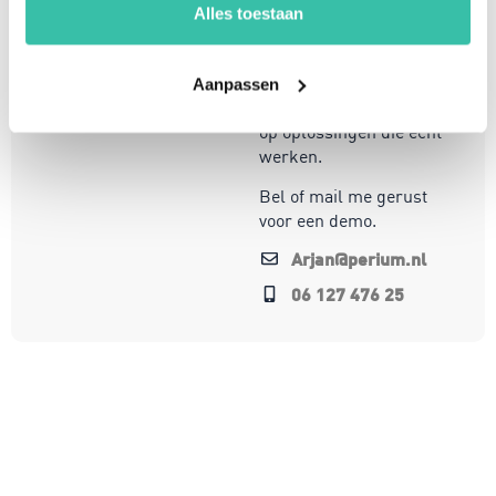
organisaties om
Alles toestaan
weerbaar en compliant
te opereren in een
steeds veranderende
Aanpassen
wereld. Mijn focus ligt
op oplossingen die écht
werken.
Bel of mail me gerust
voor een demo.
Arjan@perium.nl
06 127 476 25