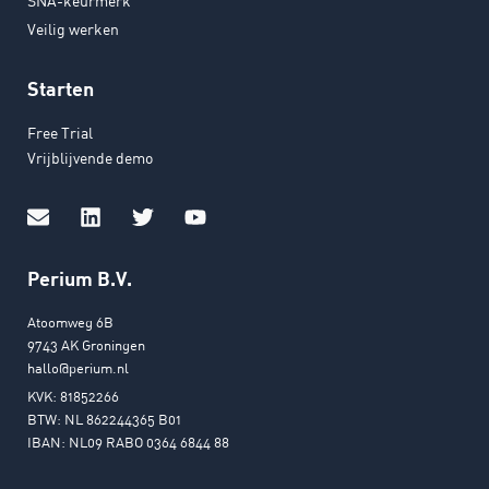
SNA-keurmerk
Veilig werken
Starten
Free Trial
Vrijblijvende demo
Perium B.V.
Atoomweg 6B
9743 AK Groningen
hallo@perium.nl
KVK: 81852266
BTW: NL 862244365 B01
IBAN: NL09 RABO 0364 6844 88