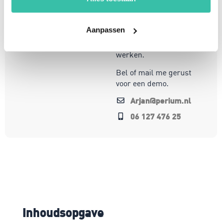
te opereren in een
steeds veranderende
Aanpassen
wereld. Mijn focus ligt
op oplossingen die écht
werken.
Bel of mail me gerust
voor een demo.
Arjan@perium.nl
06 127 476 25
Inhoudsopgave