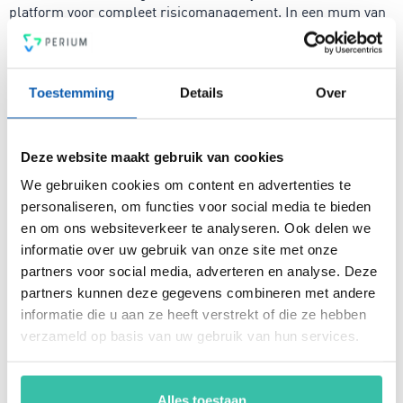
platform voor compleet risicomanagement. In een mum van
tijd ben je voorzien van een intuïtief en flexibel
managementsysteem voor risicobeheersing, een krachtige
PDCA-cyclus, een 4-ogen principe en heldere rapportages.
Voldoe vanaf nu aan de voor jou relevante standaarden voor
Toestemming
Details
Over
onder andere security, privacy, duurzaamheid, milieu,
energiemanagement, ARBO en nog veel meer. Vergroot de
weerbaarheid van je organisatie snel, eenvoudig en
Deze website maakt gebruik van cookies
betaalbaar met hét Perium platform.
We gebruiken cookies om content en advertenties te
personaliseren, om functies voor social media te bieden
en om ons websiteverkeer te analyseren. Ook delen we
Arjan Kremer
informatie over uw gebruik van onze site met onze
Mede-oprichter Perium
partners voor social media, adverteren en analyse. Deze
B.V.
partners kunnen deze gegevens combineren met andere
Met een achtergrond in
informatie die u aan ze heeft verstrekt of die ze hebben
risicomanagement, ICT
verzameld op basis van uw gebruik van hun services.
en een passie voor
innovatie, help ik
organisaties om
Alles toestaan
weerbaar en compliant