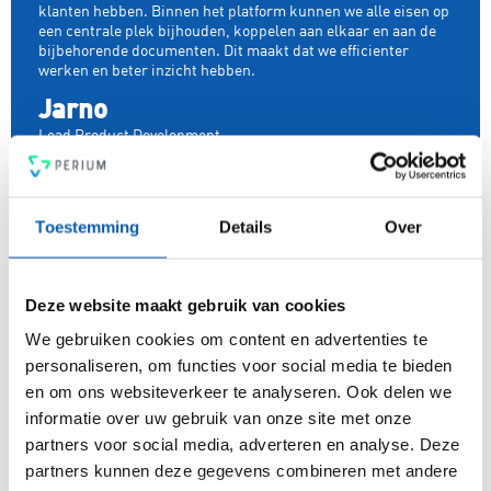
klanten hebben. Binnen het platform kunnen we alle eisen op
een centrale plek bijhouden, koppelen aan elkaar en aan de
bijbehorende documenten. Dit maakt dat we efficienter
werken en beter inzicht hebben.
Jarno
Lead Product Development
Over Perium
Perium is het meest gebruiksvriendelijke all-in-one
Toestemming
Details
Over
platform voor compleet risicomanagement. In een mum van
tijd ben je voorzien van een intuïtief en flexibel
managementsysteem voor risicobeheersing, een krachtige
Deze website maakt gebruik van cookies
PDCA-cyclus, een 4-ogen principe en heldere rapportages.
Voldoe vanaf nu aan de voor jou relevante standaarden voor
We gebruiken cookies om content en advertenties te
onder andere security, privacy, duurzaamheid, milieu,
personaliseren, om functies voor social media te bieden
energiemanagement, ARBO en nog veel meer. Vergroot de
en om ons websiteverkeer te analyseren. Ook delen we
weerbaarheid van je organisatie snel, eenvoudig en
informatie over uw gebruik van onze site met onze
betaalbaar met hét Perium platform.
partners voor social media, adverteren en analyse. Deze
partners kunnen deze gegevens combineren met andere