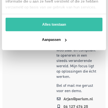
informatie die u aan ze heeft verstrekt of die ze hebben
Arjan Kremer
verzameld op basis van uw gebruik van hun services.
Mede-oprichter Perium
B.V.
Met een achtergrond in
Alles toestaan
risicomanagement, ICT
en een passie voor
innovatie, help ik
Aanpassen
organisaties om
weerbaar en compliant
te opereren in een
steeds veranderende
wereld. Mijn focus ligt
op oplossingen die écht
werken.
Bel of mail me gerust
voor een demo.
Arjan@perium.nl
06 127 476 25