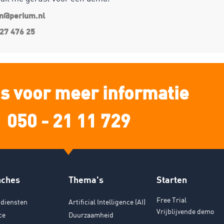
an@perium.nl
27 476 25
s voor meer informatie
050 - 21 11 729
nches
Thema's
Starten
Free Trial
diensten
Artificial Intelligence (AI)
Vrijblijvende demo
ce
Duurzaamheid