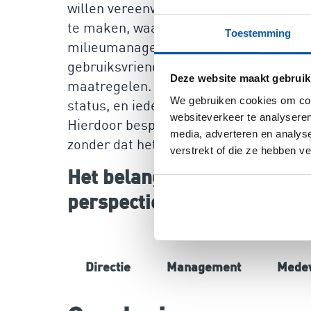
willen vereenvoudigen. Ons platform i
te maken, waardoor je direct kunt star
Toestemming
milieumanagementsystemen. Je hebt ge
gebruiksvriendelijke interface waarin j
Deze website maakt gebruik
maatregelen. Onze technologie zorgt erv
We gebruiken cookies om cont
status, en iedere wijziging in wet- en 
websiteverkeer te analyseren
Hierdoor bespaar je tijd en middelen, en
media, adverteren en analys
zonder dat het je veel tijd of energie ko
verstrekt of die ze hebben v
Het belang van risicomanag
perspectieven
Directie
Management
Mede