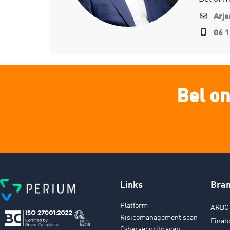
Arj
06 1
Bel on
Links
Bra
Platform
ARBO 
Risicomanagement scan
Finan
Cybersecurity scan