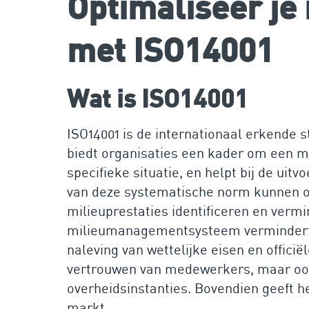
Optimaliseer j
met ISO14001
Wat is ISO14001
ISO14001 is de internationaal erkend
biedt organisaties een kader om een mi
specifieke situatie, en helpt bij de ui
van deze systematische norm kunnen on
milieuprestaties identificeren en vermi
milieumanagementsysteem vermindert ni
naleving van wettelijke eisen en officiël
vertrouwen van medewerkers, maar ook 
overheidsinstanties. Bovendien geeft h
markt.