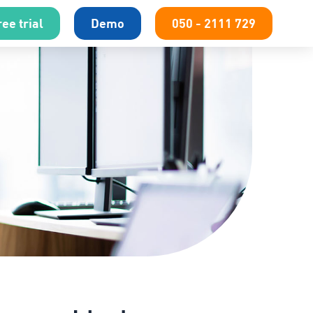
ee trial
Demo
050 - 2111 729