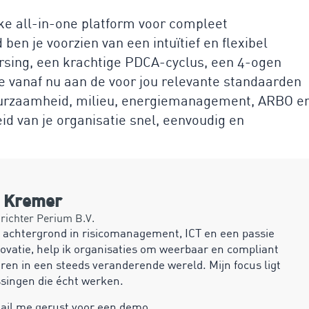
ke all-in-one platform voor compleet
en je voorzien van een intuïtief en flexibel
ing, een krachtige PDCA-cyclus, een 4-ogen
e vanaf nu aan de voor jou relevante standaarden
duurzaamheid, milieu, energiemanagement, ARBO e
d van je organisatie snel, eenvoudig en
n Kremer
ichter Perium B.V.
 achtergrond in risicomanagement, ICT en een passie
ovatie, help ik organisaties om weerbaar en compliant
ren in een steeds veranderende wereld. Mijn focus ligt
ssingen die écht werken.
mail me gerust voor een demo.