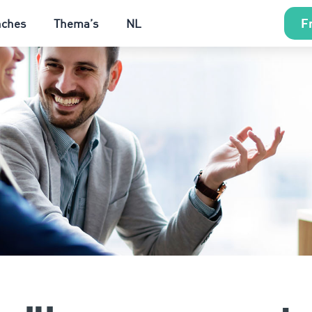
Fr
nches
Thema’s
NL