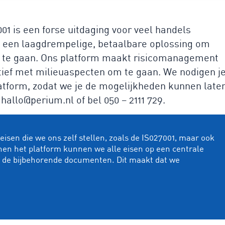
1 is een forse uitdaging voor veel handels
 een laagdrempelige, betaalbare oplossing om
aan te gaan. Ons platform maakt risicomanagement
ctief met milieuaspecten om te gaan. We nodigen j
atform, zodat we je de mogelijkheden kunnen late
 hallo@perium.nl of bel 050 – 2111 729.
isen die we ons zelf stellen, zoals de IS027001, maar ook
nen het platform kunnen we alle eisen op een centrale
n de bijbehorende documenten. Dit maakt dat we