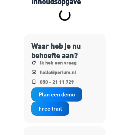
Inhoudsopgave
Waar heb je nu
behoefte aan?
Ik heb een vraag
hallo@perium.nl
050 - 21 11 729
Plan een demo
Free trail