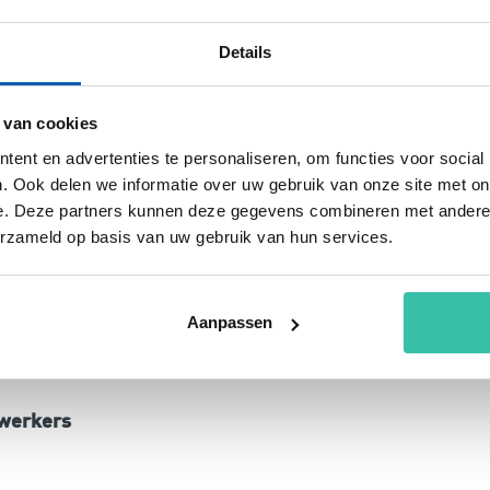
s ontworpen om je binnen 30 minuten operationeel
ten met het verbeteren van je
Details
en dure consultancy nodig; Perium biedt een
e eenvoudig risico’s kunt koppelen aan
 van cookies
oor dat je continue inzicht hebt in je compliant-
ent en advertenties te personaliseren, om functies voor social
regelgeving wordt automatisch bijgehouden.
. Ook delen we informatie over uw gebruik van onze site met on
 krijg je de controle over je milieuprestaties
e. Deze partners kunnen deze gegevens combineren met andere i
st.
erzameld op basis van uw gebruik van hun services.
ement vanuit verschillende
Aanpassen
werkers