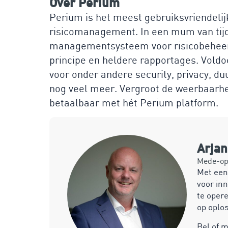
Over Perium
Perium is het meest gebruiksvriendelij
risicomanagement. In een mum van tijd b
managementsysteem voor risicobeheers
principe en heldere rapportages. Voldo
voor onder andere security, privacy, 
nog veel meer. Vergroot de weerbaarhei
betaalbaar met hét Perium platform.
Arja
Mede-opr
Met een
voor inn
te opere
op oplo
Bel of 