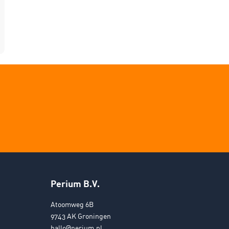
Perium B.V.
Atoomweg 6B
9743 AK Groningen
hallo@perium.nl