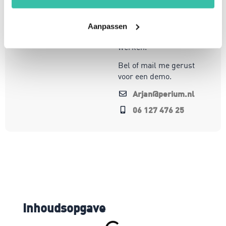
te opereren in een
steeds veranderende
wereld. Mijn focus ligt
Aanpassen
op oplossingen die écht
werken.
Bel of mail me gerust
voor een demo.
Arjan@perium.nl
06 127 476 25
Inhoudsopgave