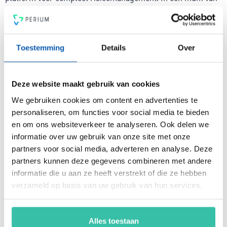
tijd ben je voorzien van een intuïtief en flexibel
managementsysteem voor risicobeheersing, een krachtige
PDCA-cyclus, een 4-ogen principe en heldere rapportages.
Voldoe vanaf nu aan de voor jou relevante standaarden voor
Toestemming
Details
Over
onder andere security, privacy, duurzaamheid, milieu,
energiemanagement, ARBO en nog veel meer. Vergroot de
weerbaarheid van je organisatie snel, eenvoudig en
Deze website maakt gebruik van cookies
betaalbaar met hét Perium platform.
We gebruiken cookies om content en advertenties te
personaliseren, om functies voor social media te bieden
en om ons websiteverkeer te analyseren. Ook delen we
Arjan Kremer
informatie over uw gebruik van onze site met onze
Mede-oprichter Perium
partners voor social media, adverteren en analyse. Deze
B.V.
partners kunnen deze gegevens combineren met andere
Met een achtergrond in
informatie die u aan ze heeft verstrekt of die ze hebben
risicomanagement, ICT
en een passie voor
verzameld op basis van uw gebruik van hun services.
innovatie, help ik
organisaties om
weerbaar en compliant
Alles toestaan