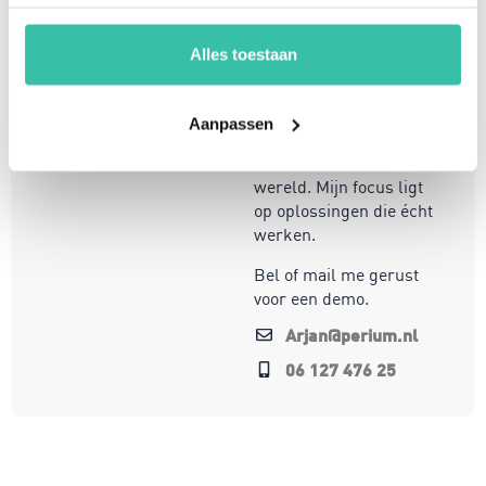
risicomanagement, ICT
en een passie voor
Alles toestaan
innovatie, help ik
organisaties om
weerbaar en compliant
Aanpassen
te opereren in een
steeds veranderende
wereld. Mijn focus ligt
op oplossingen die écht
werken.
Bel of mail me gerust
voor een demo.
Arjan@perium.nl
06 127 476 25