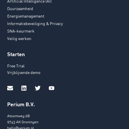
Artificial Intelligence (AI)
Duurzaamheid
Energiemanagement
Informatiebeveiliging & Privacy
SNA-keurmerk
Veilig werken
Starten
Free Trial
Vrijblijvende demo
Perium B.V.
Atoomweg 6B
9743 AK Groningen
hallo@perium.nl