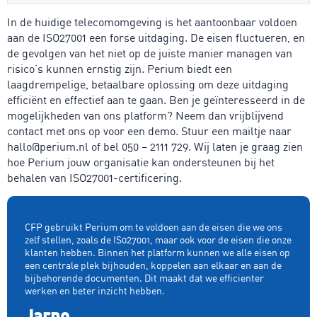
In de huidige telecomomgeving is het aantoonbaar voldoen
aan de ISO27001 een forse uitdaging. De eisen fluctueren, en
de gevolgen van het niet op de juiste manier managen van
risico’s kunnen ernstig zijn. Perium biedt een
laagdrempelige, betaalbare oplossing om deze uitdaging
efficiënt en effectief aan te gaan. Ben je geïnteresseerd in de
mogelijkheden van ons platform? Neem dan vrijblijvend
contact met ons op voor een demo. Stuur een mailtje naar
hallo@perium.nl of bel 050 – 2111 729. Wij laten je graag zien
hoe Perium jouw organisatie kan ondersteunen bij het
behalen van ISO27001-certificering.
CFP gebruikt Perium om te voldoen aan de eisen die we ons
zelf stellen, zoals de IS027001, maar ook voor de eisen die onze
klanten hebben. Binnen het platform kunnen we alle eisen op
een centrale plek bijhouden, koppelen aan elkaar en aan de
bijbehorende documenten. Dit maakt dat we efficienter
werken en beter inzicht hebben.
Jarno