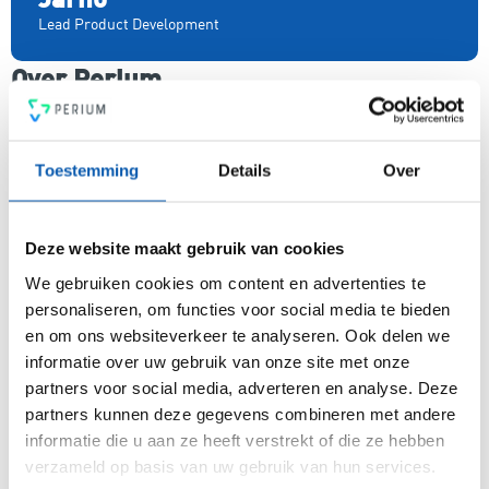
Lead Product Development
Over Perium
Perium is het meest gebruiksvriendelijke all-in-one
platform voor compleet risicomanagement. In een mum van
tijd ben je voorzien van een intuïtief en flexibel
Toestemming
Details
Over
managementsysteem voor risicobeheersing, een krachtige
PDCA-cyclus, een 4-ogen principe en heldere rapportages.
Voldoe vanaf nu aan de voor jou relevante standaarden voor
Deze website maakt gebruik van cookies
onder andere security, privacy, duurzaamheid, milieu,
energiemanagement, ARBO en nog veel meer. Vergroot de
We gebruiken cookies om content en advertenties te
weerbaarheid van je organisatie snel, eenvoudig en
personaliseren, om functies voor social media te bieden
betaalbaar met hét Perium platform.
en om ons websiteverkeer te analyseren. Ook delen we
informatie over uw gebruik van onze site met onze
partners voor social media, adverteren en analyse. Deze
Arjan Kremer
partners kunnen deze gegevens combineren met andere
informatie die u aan ze heeft verstrekt of die ze hebben
Mede-oprichter Perium
B.V.
verzameld op basis van uw gebruik van hun services.
Met een achtergrond in