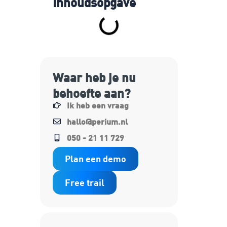
Inhoudsopgave
Waar heb je nu
behoefte aan?
Ik heb een vraag
hallo@perium.nl
050 - 21 11 729
Plan een demo
Free trail