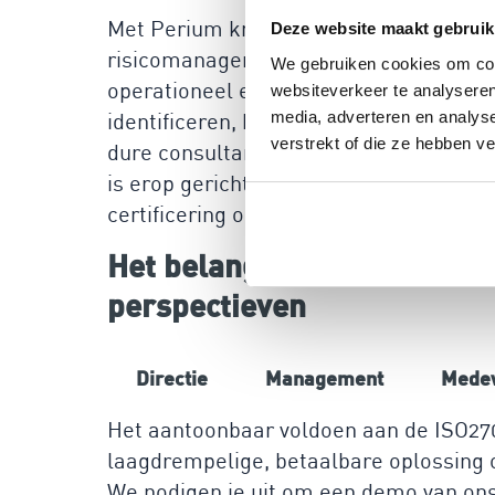
Met Perium krijg je een gebruiksvriend
Deze website maakt gebruik
risicomanagement en informatiebeveili
We gebruiken cookies om cont
operationeel en kun je aan de slag. Peri
websiteverkeer te analyseren
media, adverteren en analys
identificeren, beheersmaatregelen te k
verstrekt of die ze hebben v
dure consultants nodig; met onze intuït
is erop gericht organisaties in het uit
certificering op een efficiënte en kost
Het belang van risicomanag
perspectieven
Directie
Management
Mede
Het aantoonbaar voldoen aan de ISO270
laagdrempelige, betaalbare oplossing om
We nodigen je uit om een demo van ons