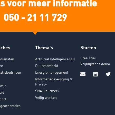
s voor meer informatie
050 - 21 11 729
nches
Thema's
Starten
Free Trial
diensten
Artificial Intelligence (AI)
Vrijblijvende demo
ce
Duurzaamheid
latiebedrijven
Energiemanagement
Informatiebeveiliging &
Privacy
wijs
SNA-keurmerk
eid
Veilig werken
port
gcorporaties