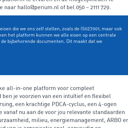
e naar hallo@perium.nl of bel 050 – 2111 729.
isen die we ons zelf stellen, zoals de IS027001, maar ook
nen het platform kunnen we alle eisen op een centrale
n de bijbehorende documenten. Dit maakt dat we
ke all-in-one platform voor compleet
en je voorzien van een intuïtief en flexibel
ing, een krachtige PDCA-cyclus, een 4-ogen
e vanaf nu aan de voor jou relevante standaarden
duurzaamheid, milieu, energiemanagement, ARBO e
d van je organisatie snel, eenvoudig en