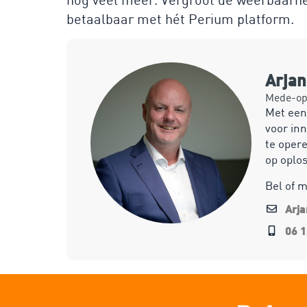
betaalbaar met hét Perium platform.
Arja
Mede-opr
Met een
voor inn
te opere
op oplo
Bel of 
Arj
06 1