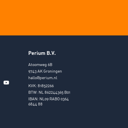
Perium B.V.
Atoomweg 6B
9743 AK Groningen
hallo@perium.nl
KVK: 81852266
BTW: NL 862244365 B01
IBAN: NL09 RABO 0364
6844 88