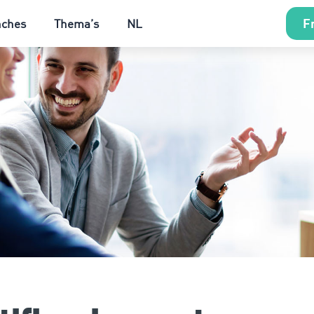
Fr
nches
Thema’s
NL