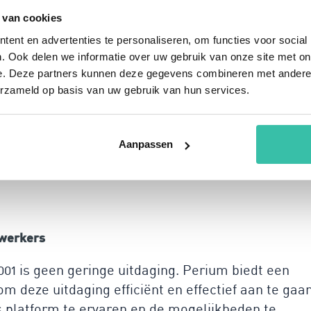
elijk platform dat speciaal is ontworpen om
 van cookies
ging te vereenvoudigen. Binnen 30 minuten ben je
ent en advertenties te personaliseren, om functies voor social
um stelt je in staat om risico’s snel te
. Ook delen we informatie over uw gebruik van onze site met on
e. Deze partners kunnen deze gegevens combineren met andere i
oppelen en alles nauwkeurig bij te houden. Geen
erzameld op basis van uw gebruik van hun services.
ieve interface kun je zelf aan de slag. Ons platfor
zendwezen te helpen bij het behalen van ISO27001
enbewuste manier.
Aanpassen
ement vanuit verschillende
werkers
01 is geen geringe uitdaging. Perium biedt een
 deze uitdaging efficiënt en effectief aan te gaan
 platform te ervaren en de mogelijkheden te