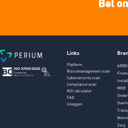
Bel on
Links
Bra
Platform
ARBO 
Risicomanagement scan
Finan
Cybersecurity scan
Instal
Compliance scan
MKB
ROI calculator
Onder
FAQ
Overh
Inloggen
Trans
Wonin
Zorg