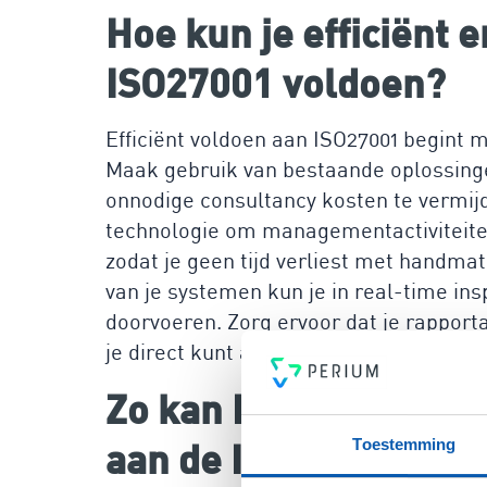
Hoe kun je efficiënt 
ISO27001 voldoen?
Efficiënt voldoen aan ISO27001 begint m
Maak gebruik van bestaande oplossingen
onnodige consultancy kosten te vermij
technologie om managementactiviteiten
zodat je geen tijd verliest met handma
van je systemen kun je in real-time ins
doorvoeren. Zorg ervoor dat je rapporta
je direct kunt aantonen dat je aan de s
Zo kan Perium jou he
aan de ISO27001 te v
Toestemming