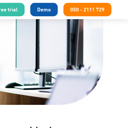
ee trial
Demo
050 - 2111 729