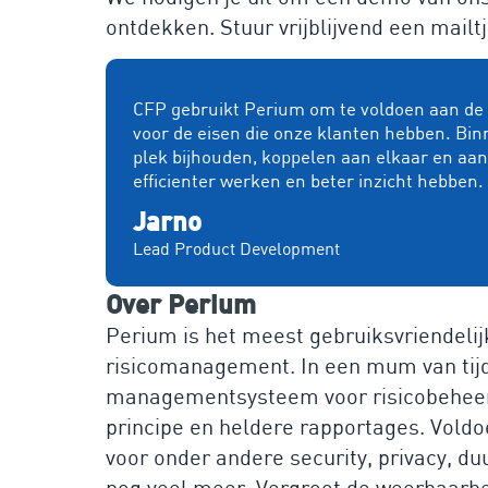
ontdekken. Stuur vrijblijvend een mailtj
CFP gebruikt Perium om te voldoen aan de e
voor de eisen die onze klanten hebben. Bin
plek bijhouden, koppelen aan elkaar en aa
efficienter werken en beter inzicht hebben.
Jarno
Lead Product Development
Over Perium
Perium is het meest gebruiksvriendelij
risicomanagement. In een mum van tijd b
managementsysteem voor risicobeheers
principe en heldere rapportages. Voldo
voor onder andere security, privacy, 
nog veel meer. Vergroot de weerbaarhei