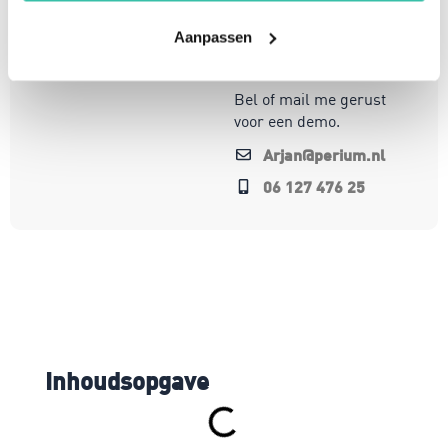
wereld. Mijn focus ligt
Aanpassen
op oplossingen die écht
werken.
Bel of mail me gerust
voor een demo.
Arjan@perium.nl
06 127 476 25
Inhoudsopgave