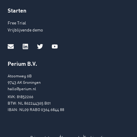
Starten
Free Trial
Vrijblijvende demo
Perium B.V.
Atoomweg 6B
9743 AK Groningen
hallo@perium.nl
KVK: 81852266
BTW: NL 862244365 B01
IBAN: NL09 RABO 0364 6844 88