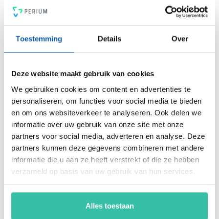
managementsysteem voor risicobeheersing, een krachtige
PDCA-cyclus, een 4-ogen principe en heldere rapportages.
Voldoe vanaf nu aan de voor jou relevante standaarden voor
onder andere security, privacy, duurzaamheid, milieu,
Toestemming
Details
Over
energiemanagement, ARBO en nog veel meer. Vergroot de
weerbaarheid van je organisatie snel, eenvoudig en
betaalbaar met hét Perium platform.
Deze website maakt gebruik van cookies
We gebruiken cookies om content en advertenties te
personaliseren, om functies voor social media te bieden
Arjan Kremer
en om ons websiteverkeer te analyseren. Ook delen we
Mede-oprichter Perium
informatie over uw gebruik van onze site met onze
B.V.
partners voor social media, adverteren en analyse. Deze
Met een achtergrond in
partners kunnen deze gegevens combineren met andere
risicomanagement, ICT
informatie die u aan ze heeft verstrekt of die ze hebben
en een passie voor
verzameld op basis van uw gebruik van hun services.
innovatie, help ik
organisaties om
weerbaar en compliant
te opereren in een
Alles toestaan
steeds veranderende