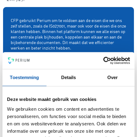
CFP gebruikt Perium om te voldoen aan de eisen die we ons
zelf stellen, zoals de IS027001, maar ook voor de eisen die onze
klanten hebben. Binnen het platform kunnen we alle eisen op
een centrale plek bijhouden, koppelen aan elkaar en aan de
bijbehorende documenten. Dit maakt dat we efficienter
werken en beter inzicht hebben.
Jarno
Lead Product Development
Toestemming
Details
Over
Over Perium
Perium is het meest gebruiksvriendelijke all-in-one
platform voor compleet risicomanagement. In een mum van
Deze website maakt gebruik van cookies
tijd ben je voorzien van een intuïtief en flexibel
We gebruiken cookies om content en advertenties te
managementsysteem voor risicobeheersing, een krachtige
PDCA-cyclus, een 4-ogen principe en heldere rapportages.
personaliseren, om functies voor social media te bieden
Voldoe vanaf nu aan de voor jou relevante standaarden voor
en om ons websiteverkeer te analyseren. Ook delen we
onder andere security, privacy, duurzaamheid, milieu,
informatie over uw gebruik van onze site met onze
energiemanagement, ARBO en nog veel meer. Vergroot de