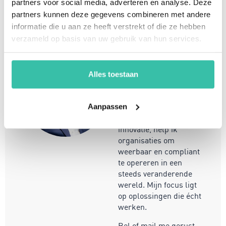
partners voor social media, adverteren en analyse. Deze
weerbaarheid van je organisatie snel, eenvoudig en
partners kunnen deze gegevens combineren met andere
betaalbaar met hét Perium platform.
informatie die u aan ze heeft verstrekt of die ze hebben
verzameld op basis van uw gebruik van hun services.
Arjan Kremer
Alles toestaan
Mede-oprichter Perium
B.V.
Met een achtergrond in
Aanpassen
risicomanagement, ICT
en een passie voor
innovatie, help ik
organisaties om
weerbaar en compliant
te opereren in een
steeds veranderende
wereld. Mijn focus ligt
op oplossingen die écht
werken.
Bel of mail me gerust