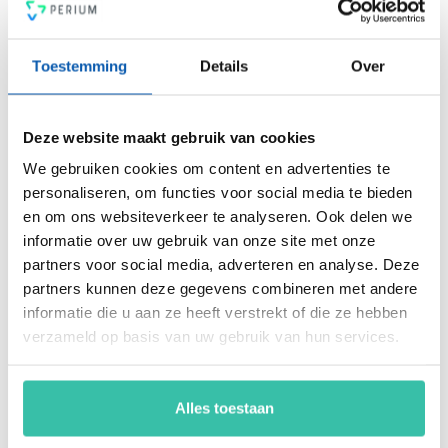
PDCA-cyclus, een 4-ogen principe en heldere rapportages.
Voldoe vanaf nu aan de voor jou relevante standaarden voor
onder andere security, privacy, duurzaamheid, milieu,
Toestemming
Details
Over
energiemanagement, ARBO en nog veel meer. Vergroot de
weerbaarheid van je organisatie snel, eenvoudig en
betaalbaar met hét Perium platform.
Deze website maakt gebruik van cookies
We gebruiken cookies om content en advertenties te
personaliseren, om functies voor social media te bieden
Arjan Kremer
en om ons websiteverkeer te analyseren. Ook delen we
Mede-oprichter Perium
informatie over uw gebruik van onze site met onze
B.V.
Met een achtergrond in
partners voor social media, adverteren en analyse. Deze
risicomanagement, ICT
partners kunnen deze gegevens combineren met andere
en een passie voor
informatie die u aan ze heeft verstrekt of die ze hebben
innovatie, help ik
verzameld op basis van uw gebruik van hun services.
organisaties om
weerbaar en compliant
te opereren in een
Alles toestaan
steeds veranderende
wereld. Mijn focus ligt