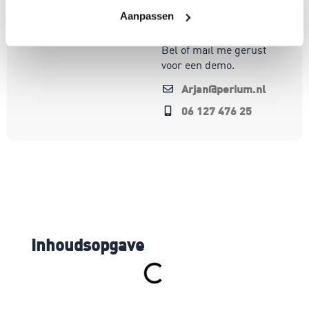
op oplossingen die écht
Aanpassen
werken.
Bel of mail me gerust
voor een demo.
Arjan@perium.nl
06 127 476 25
Inhoudsopgave