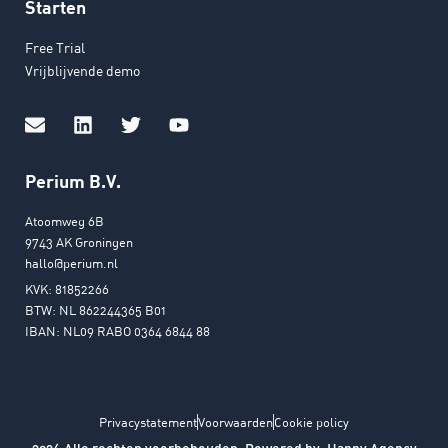
Starten
Free Trial
Vrijblijvende demo
Perium B.V.
Atoomweg 6B
9743 AK Groningen
hallo@perium.nl
KVK: 81852266
BTW: NL 862244365 B01
IBAN: NL09 RABO 0364 6844 88
Privacystatement
Voorwaarden
Cookie policy