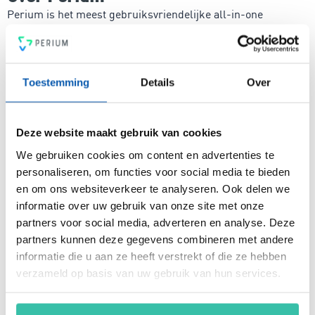
Perium is het meest gebruiksvriendelijke all-in-one
platform voor compleet risicomanagement. In een mum van
tijd ben je voorzien van een intuïtief en flexibel
managementsysteem voor risicobeheersing, een krachtige
PDCA-cyclus, een 4-ogen principe en heldere rapportages.
Toestemming
Details
Over
Voldoe vanaf nu aan de voor jou relevante standaarden voor
onder andere security, privacy, duurzaamheid, milieu,
energiemanagement, ARBO en nog veel meer. Vergroot de
Deze website maakt gebruik van cookies
weerbaarheid van je organisatie snel, eenvoudig en
betaalbaar met hét Perium platform.
We gebruiken cookies om content en advertenties te
personaliseren, om functies voor social media te bieden
en om ons websiteverkeer te analyseren. Ook delen we
informatie over uw gebruik van onze site met onze
Arjan Kremer
partners voor social media, adverteren en analyse. Deze
Mede-oprichter Perium
partners kunnen deze gegevens combineren met andere
B.V.
informatie die u aan ze heeft verstrekt of die ze hebben
Met een achtergrond in
risicomanagement, ICT
verzameld op basis van uw gebruik van hun services.
en een passie voor
innovatie, help ik