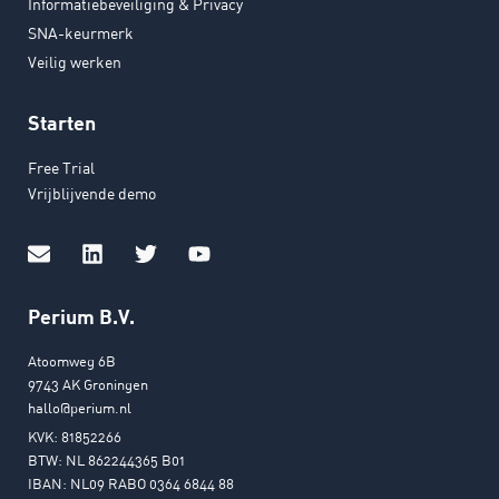
Informatiebeveiliging & Privacy
SNA-keurmerk
Veilig werken
Starten
Free Trial
Vrijblijvende demo
Perium B.V.
Atoomweg 6B
9743 AK Groningen
hallo@perium.nl
KVK: 81852266
BTW: NL 862244365 B01
IBAN: NL09 RABO 0364 6844 88