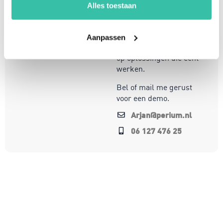
organisaties om
Alles toestaan
weerbaar en compliant
te opereren in een
steeds veranderende
Aanpassen
wereld. Mijn focus ligt
op oplossingen die écht
werken.
Bel of mail me gerust
voor een demo.
Arjan@perium.nl
06 127 476 25