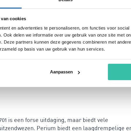
s hoeft in te schakelen. Perium maakt het
, te koppelen aan beheersmaatregelen en realtime
 van cookies
Hierdoor heb je meer controle en rust, omdat je
ent en advertenties te personaliseren, om functies voor social
dende wet- en regelgeving.
. Ook delen we informatie over uw gebruik van onze site met on
e. Deze partners kunnen deze gegevens combineren met andere i
ement vanuit verschillende
erzameld op basis van uw gebruik van hun services.
Aanpassen
werkers
1 is een forse uitdaging, maar biedt vele
t uitzendwezen. Perium biedt een laagdrempelige e