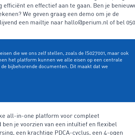
efficiënt en effectief aan te gaan. Ben je benieuw
etekenen? We geven graag een demo om je de
blijvend een mailtje naar hallo@perium.nl of bel 05
isen die we ons zelf stellen, zoals de IS027001, maar ook
nen het platform kunnen we alle eisen op een centrale
n de bijbehorende documenten. Dit maakt dat we
ke all-in-one platform voor compleet
en je voorzien van een intuïtief en flexibel
ing, een krachtige PDCA-cyclus, een 4-ogen