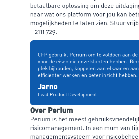
betaalbare oplossing om deze uitdaging 
naar wat ons platform voor jou kan b
mogelijkheden te laten zien. Stuur vrij
– 2111 729.
CFP gebruikt Perium om te voldoen aan de e
voor de eisen die onze klanten hebben. Bin
plek bijhouden, koppelen aan elkaar en aa
efficienter werken en beter inzicht hebben.
Jarno
Lead Product Development
Over Perium
Perium is het meest gebruiksvriendelij
risicomanagement. In een mum van tijd b
managementsysteem voor risicobeheers