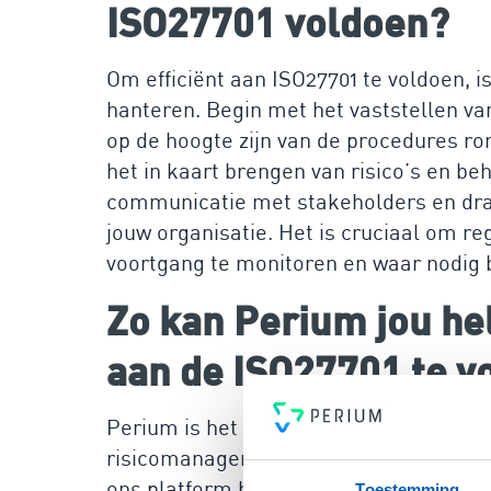
ISO27701 voldoen?
Om efficiënt aan ISO27701 te voldoen, 
hanteren. Begin met het vaststellen va
op de hoogte zijn van de procedures ron
het in kaart brengen van risico’s en b
communicatie met stakeholders en draag
jouw organisatie. Het is cruciaal om re
voortgang te monitoren en waar nodig bi
Zo kan Perium jou he
aan de ISO27701 te v
Perium is het meest gebruiksvriendeli
risicomanagement, en biedt de perfect
ons platform ben je binnen 30 minuten 
Toestemming