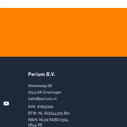
Perium B.V.
Atoomweg 6B
9743 AK Groningen
hallo@perium.nl
KVK: 81852266
BTW: NL 862244365 B01
IBAN: NL09 RABO 0364
6844 88