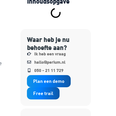
Inhoudsopgave
Waar heb je nu
behoefte aan?
Ik heb een vraag
hallo@perium.nl
e
050 - 21 11 729
Plan een demo
Free trail
n