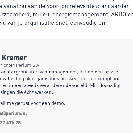
e vanaf nu aan de voor jou relevante standaarden
duurzaamheid, milieu, energiemanagement, ARBO e
d van je organisatie snel, eenvoudig en
n Kremer
ichter Perium B.V.
 achtergrond in risicomanagement, ICT en een passie
ovatie, help ik organisaties om weerbaar en compliant
ren in een steeds veranderende wereld. Mijn focus ligt
ssingen die écht werken.
mail me gerust voor een demo.
an@perium.nl
27 476 25