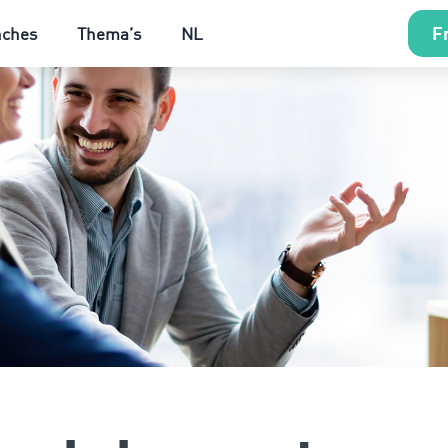
Fr
nches
Thema’s
NL