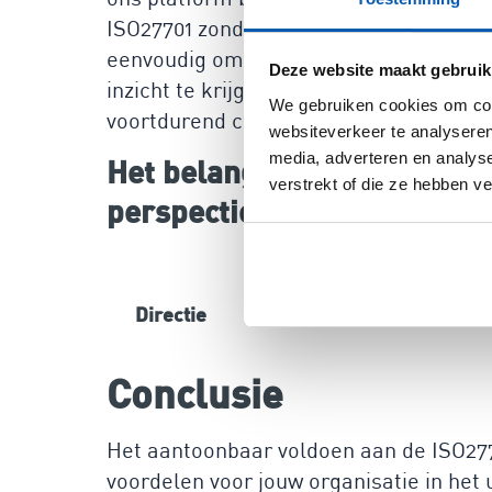
ISO27701 zonder dat je dure consultant
eenvoudig om risico’s te identificeren
Deze website maakt gebruik
inzicht te krijgen in je privacybeheer. 
We gebruiken cookies om cont
voortdurend compliant bent met de gel
websiteverkeer te analyseren
media, adverteren en analys
Het belang van risicomanag
verstrekt of die ze hebben v
perspectieven
Directie
Management
Mede
Conclusie
Het aantoonbaar voldoen aan de ISO2770
voordelen voor jouw organisatie in he