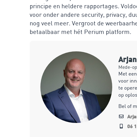
principe en heldere rapportages. Voldo
voor onder andere security, privacy, 
nog veel meer. Vergroot de weerbaarhei
betaalbaar met hét Perium platform.
Arja
Mede-opr
Met een
voor inn
te opere
op oplo
Bel of 
Arj
06 1