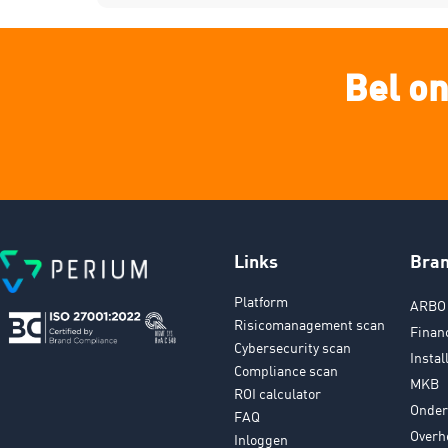
Bel on
Links
Bra
Platform
ARBO 
Risicomanagement scan
Finan
Cybersecurity scan
Instal
Compliance scan
MKB
ROI calculator
Onder
FAQ
Overh
Inloggen