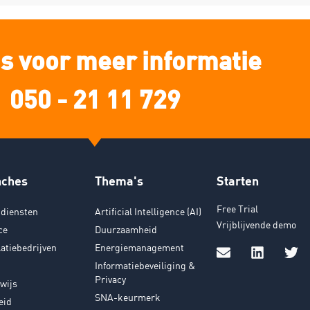
s voor meer informatie
050 - 21 11 729
nches
Thema's
Starten
Free Trial
diensten
Artificial Intelligence (AI)
Vrijblijvende demo
ce
Duurzaamheid
latiebedrijven
Energiemanagement
Informatiebeveiliging &
Privacy
wijs
SNA-keurmerk
eid