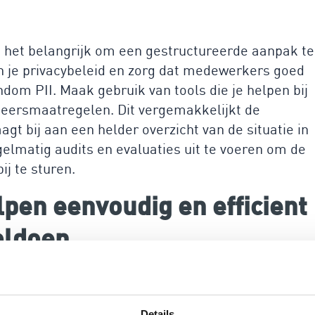
is het belangrijk om een gestructureerde aanpak te
n je privacybeleid en zorg dat medewerkers goed
dom PII. Maak gebruik van tools die je helpen bij
eheersmaatregelen. Dit vergemakkelijkt de
t bij aan een helder overzicht van de situatie in
gelmatig audits en evaluaties uit te voeren om de
j te sturen.
lpen eenvoudig en efficient
oldoen
jke en laagdrempelige platform voor
e oplossing voor het MKB in het uitzendwezen. Met
operationeel en kun je effectief voldoen aan
Details