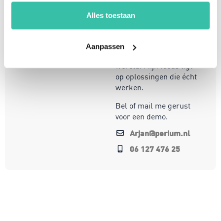
en een passie voor
innovatie, help ik
Alles toestaan
organisaties om
weerbaar en compliant
te opereren in een
Aanpassen
steeds veranderende
wereld. Mijn focus ligt
op oplossingen die écht
werken.
Bel of mail me gerust
voor een demo.
Arjan@perium.nl
06 127 476 25