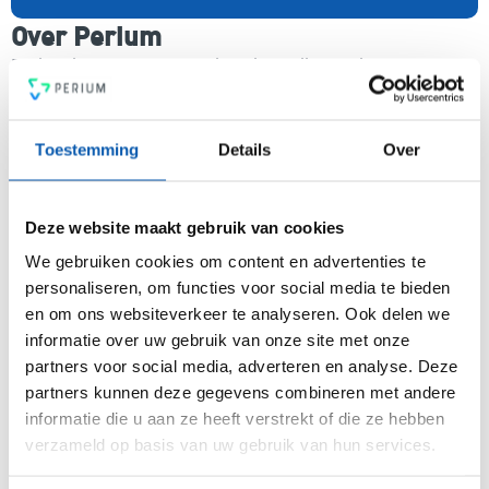
Over Perium
Perium is het meest gebruiksvriendelijke all-in-one
platform voor compleet risicomanagement. In een mum van
tijd ben je voorzien van een intuïtief en flexibel
managementsysteem voor risicobeheersing, een krachtige
Toestemming
Details
Over
PDCA-cyclus, een 4-ogen principe en heldere rapportages.
Voldoe vanaf nu aan de voor jou relevante standaarden voor
onder andere security, privacy, duurzaamheid, milieu,
Deze website maakt gebruik van cookies
energiemanagement, ARBO en nog veel meer. Vergroot de
weerbaarheid van je organisatie snel, eenvoudig en
We gebruiken cookies om content en advertenties te
betaalbaar met hét Perium platform.
personaliseren, om functies voor social media te bieden
en om ons websiteverkeer te analyseren. Ook delen we
informatie over uw gebruik van onze site met onze
partners voor social media, adverteren en analyse. Deze
Arjan Kremer
partners kunnen deze gegevens combineren met andere
Mede-oprichter Perium
informatie die u aan ze heeft verstrekt of die ze hebben
B.V.
Met een achtergrond in
verzameld op basis van uw gebruik van hun services.
risicomanagement, ICT