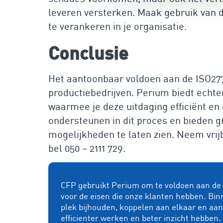
leveren versterken. Maak gebruik van 
te verankeren in je organisatie.
Conclusie
Het aantoonbaar voldoen aan de ISO2770
productiebedrijven. Perium biedt echt
waarmee je deze uitdaging efficiënt en 
ondersteunen in dit proces en bieden 
mogelijkheden te laten zien. Neem vrij
bel 050 – 2111 729.
CFP gebruikt Perium om te voldoen aan de e
voor de eisen die onze klanten hebben. Bin
plek bijhouden, koppelen aan elkaar en aa
efficienter werken en beter inzicht hebben.