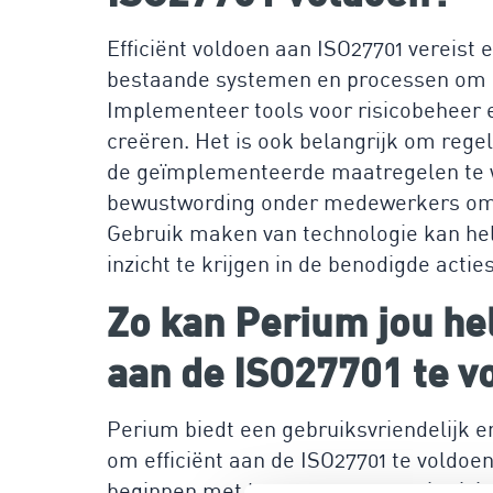
Efficiënt voldoen aan ISO27701 vereist
bestaande systemen en processen om d
Implementeer tools voor risicobeheer 
creëren. Het is ook belangrijk om regel
de geïmplementeerde maatregelen te wa
bewustwording onder medewerkers om e
Gebruik maken van technologie kan he
inzicht te krijgen in de benodigde acties
Zo kan Perium jou he
aan de ISO27701 te v
Perium biedt een gebruiksvriendelijk e
om efficiënt aan de ISO27701 te voldoen
beginnen met het centreren van je ris