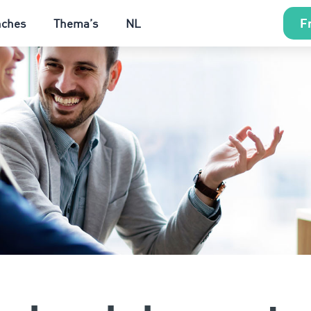
Fr
nches
Thema’s
NL