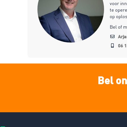
voor inn
te opere
op oplo
Bel of 
Arj
06 1
Bel on