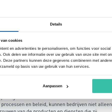
 op een efficiënte manier alles op één plek kunt
ratie met bestaande systemen en trainingen aan
mplementeren van de norm. Hierdoor maakt Perium
Details
eringen door te voeren zonder dat je extra tijd of
 van cookies
ement vanuit verschillende
ent en advertenties te personaliseren, om functies voor social
. Ook delen we informatie over uw gebruik van onze site met on
e. Deze partners kunnen deze gegevens combineren met andere i
erzameld op basis van uw gebruik van hun services.
werkers
tiebedrijven opereren, is risicomanagement meer
Aanpassen
een om compliance, maar ook om het creëren van
cy hoog in het vaandel staan. Door
 processen en beleid, kunnen bedrijven niet alleen
ouwen van de producten en diensten die zij