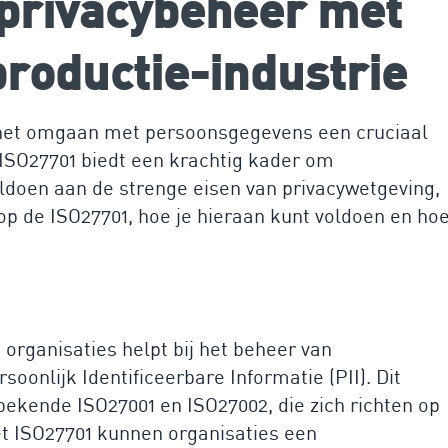
 privacybeheer met
productie-industrie
s het omgaan met persoonsgegevens een cruciaal
 ISO27701 biedt een krachtig kader om
oldoen aan de strenge eisen van privacywetgeving,
n op de ISO27701, hoe je hieraan kunt voldoen en ho
 organisaties helpt bij het beheer van
soonlijk Identificeerbare Informatie (PII). Dit
bekende ISO27001 en ISO27002, die zich richten op
Met ISO27701 kunnen organisaties een