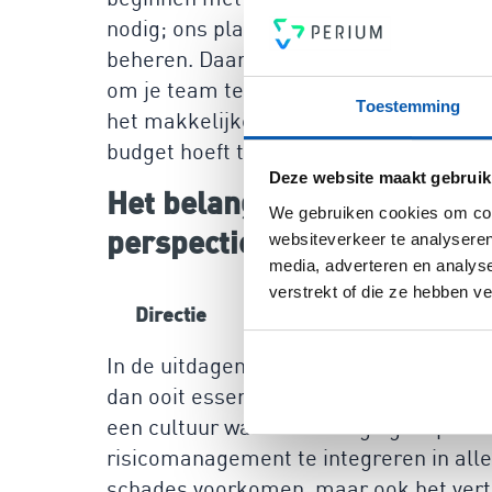
nodig; ons platform zorgt ervoor dat je
beheren. Daarnaast biedt Perium integ
om je team te ondersteunen bij het i
Toestemming
het makkelijker om controlles en verbet
budget hoeft te investeren.
Deze website maakt gebruik
Het belang van risicomanag
We gebruiken cookies om cont
perspectieven
websiteverkeer te analyseren
media, adverteren en analys
verstrekt of die ze hebben v
Directie
Management
Mede
In de uitdagende tijden waarin produc
dan ooit essentieel. Het gaat niet all
een cultuur waarin beveiliging en priva
risicomanagement te integreren in alle
schades voorkomen, maar ook het vertr