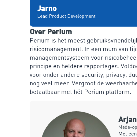
Jarno
Lead Product Development
Over Perium
Perium is het meest gebruiksvriendelij
risicomanagement. In een mum van tijd b
managementsysteem voor risicobeheers
principe en heldere rapportages. Voldo
voor onder andere security, privacy, 
nog veel meer. Vergroot de weerbaarhei
betaalbaar met hét Perium platform.
Arja
Mede-opr
Met een