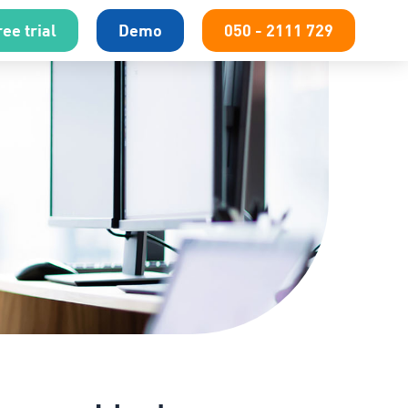
ee trial
Demo
050 - 2111 729