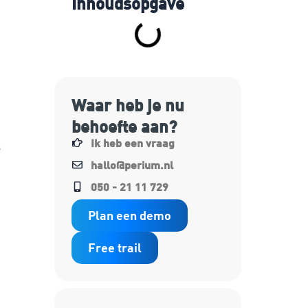
Inhoudsopgave
Waar heb je nu
behoefte aan?
Ik heb een vraag
e
hallo@perium.nl
050 - 21 11 729
Plan een demo
Free trail