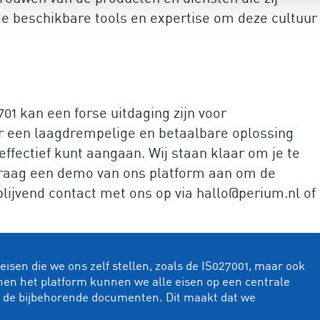
de beschikbare tools en expertise om deze cultuur
1 kan een forse uitdaging zijn voor
er een laagdrempelige en betaalbare oplossing
effectief kunt aangaan. Wij staan klaar om je te
graag een demo van ons platform aan om de
blijvend contact met ons op via hallo@perium.nl of
isen die we ons zelf stellen, zoals de IS027001, maar ook
nen het platform kunnen we alle eisen op een centrale
n de bijbehorende documenten. Dit maakt dat we