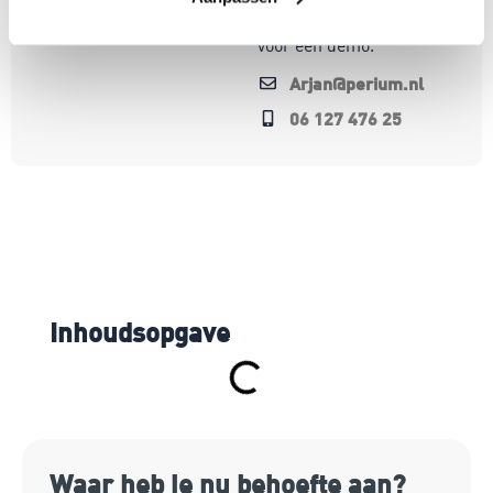
Bel of mail me gerust
voor een demo.
Arjan@perium.nl
06 127 476 25
Inhoudsopgave
Waar heb je nu behoefte aan?