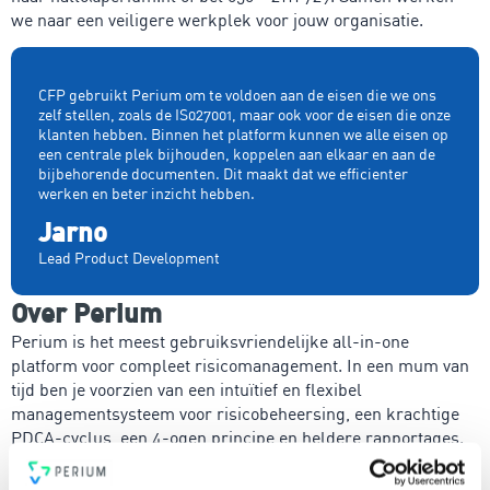
we naar een veiligere werkplek voor jouw organisatie.
CFP gebruikt Perium om te voldoen aan de eisen die we ons
zelf stellen, zoals de IS027001, maar ook voor de eisen die onze
klanten hebben. Binnen het platform kunnen we alle eisen op
een centrale plek bijhouden, koppelen aan elkaar en aan de
bijbehorende documenten. Dit maakt dat we efficienter
werken en beter inzicht hebben.
Jarno
Lead Product Development
Over Perium
Perium is het meest gebruiksvriendelijke all-in-one
platform voor compleet risicomanagement. In een mum van
tijd ben je voorzien van een intuïtief en flexibel
managementsysteem voor risicobeheersing, een krachtige
PDCA-cyclus, een 4-ogen principe en heldere rapportages.
Voldoe vanaf nu aan de voor jou relevante standaarden voor
onder andere security, privacy, duurzaamheid, milieu,