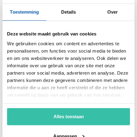
energiemanagement, ARBO en nog veel meer. Vergroot de
weerbaarheid van je organisatie snel, eenvoudig en
Toestemming
Details
Over
betaalbaar met hét Perium platform.
Deze website maakt gebruik van cookies
We gebruiken cookies om content en advertenties te
Arjan Kremer
personaliseren, om functies voor social media te bieden
Mede-oprichter Perium
en om ons websiteverkeer te analyseren. Ook delen we
B.V.
Met een achtergrond in
informatie over uw gebruik van onze site met onze
risicomanagement, ICT
partners voor social media, adverteren en analyse. Deze
en een passie voor
partners kunnen deze gegevens combineren met andere
innovatie, help ik
informatie die u aan ze heeft verstrekt of die ze hebben
organisaties om
verzameld op basis van uw gebruik van hun services.
weerbaar en compliant
te opereren in een
steeds veranderende
Alles toestaan
wereld. Mijn focus ligt
op oplossingen die écht
werken.
Aanpassen