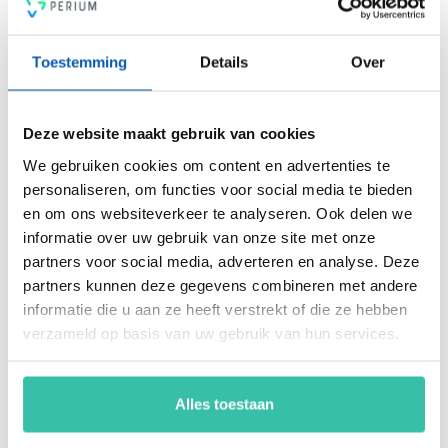
Voldoe vanaf nu aan de voor jou relevante standaarden voor
onder andere security, privacy, duurzaamheid, milieu,
Toestemming
Details
Over
energiemanagement, ARBO en nog veel meer. Vergroot de
weerbaarheid van je organisatie snel, eenvoudig en
betaalbaar met hét Perium platform.
Deze website maakt gebruik van cookies
We gebruiken cookies om content en advertenties te
Arjan Kremer
personaliseren, om functies voor social media te bieden
en om ons websiteverkeer te analyseren. Ook delen we
Mede-oprichter Perium
B.V.
informatie over uw gebruik van onze site met onze
Met een achtergrond in
partners voor social media, adverteren en analyse. Deze
risicomanagement, ICT
partners kunnen deze gegevens combineren met andere
en een passie voor
informatie die u aan ze heeft verstrekt of die ze hebben
innovatie, help ik
verzameld op basis van uw gebruik van hun services.
organisaties om
weerbaar en compliant
te opereren in een
Alles toestaan
steeds veranderende
wereld. Mijn focus ligt