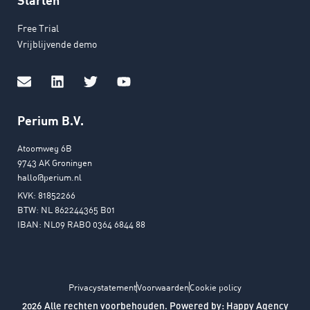
Free Trial
Vrijblijvende demo
Perium B.V.
Atoomweg 6B
9743 AK Groningen
hallo@perium.nl
KVK: 81852266
BTW: NL 862244365 B01
IBAN: NL09 RABO 0364 6844 88
Privacystatement
Voorwaarden
Cookie policy
2026 Alle rechten voorbehouden. Powered by:
Happy Agency