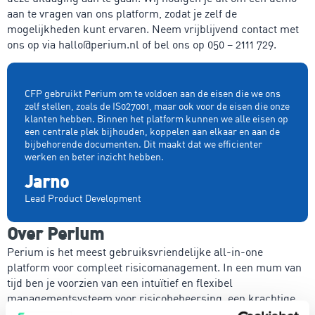
aan te vragen van ons platform, zodat je zelf de
mogelijkheden kunt ervaren. Neem vrijblijvend contact met
ons op via hallo@perium.nl of bel ons op 050 – 2111 729.
CFP gebruikt Perium om te voldoen aan de eisen die we ons
zelf stellen, zoals de IS027001, maar ook voor de eisen die onze
klanten hebben. Binnen het platform kunnen we alle eisen op
een centrale plek bijhouden, koppelen aan elkaar en aan de
bijbehorende documenten. Dit maakt dat we efficienter
werken en beter inzicht hebben.
Jarno
Lead Product Development
Over Perium
Perium is het meest gebruiksvriendelijke all-in-one
platform voor compleet risicomanagement. In een mum van
tijd ben je voorzien van een intuïtief en flexibel
managementsysteem voor risicobeheersing, een krachtige
PDCA-cyclus, een 4-ogen principe en heldere rapportages.