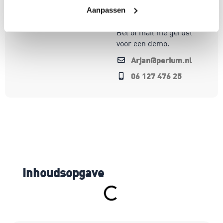
op oplossingen die écht
Aanpassen
werken.
Bel of mail me gerust
voor een demo.
Arjan@perium.nl
06 127 476 25
Inhoudsopgave