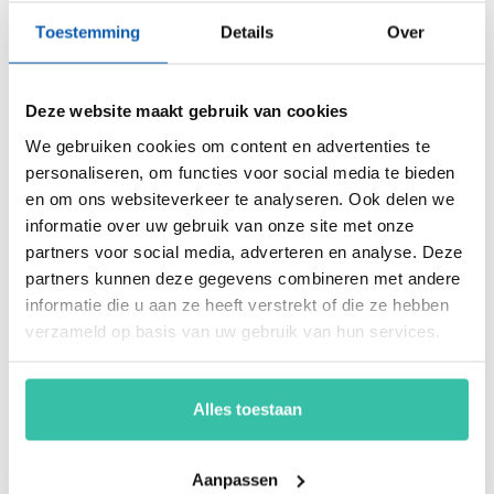
weerbaarheid van je organisatie snel, eenvoudig en
Toestemming
Details
Over
betaalbaar met hét Perium platform.
Deze website maakt gebruik van cookies
Arjan Kremer
We gebruiken cookies om content en advertenties te
Mede-oprichter Perium
personaliseren, om functies voor social media te bieden
B.V.
en om ons websiteverkeer te analyseren. Ook delen we
Met een achtergrond in
informatie over uw gebruik van onze site met onze
risicomanagement, ICT
partners voor social media, adverteren en analyse. Deze
en een passie voor
partners kunnen deze gegevens combineren met andere
innovatie, help ik
informatie die u aan ze heeft verstrekt of die ze hebben
organisaties om
weerbaar en compliant
verzameld op basis van uw gebruik van hun services.
te opereren in een
steeds veranderende
wereld. Mijn focus ligt
Alles toestaan
op oplossingen die écht
werken.
Aanpassen
Bel of mail me gerust