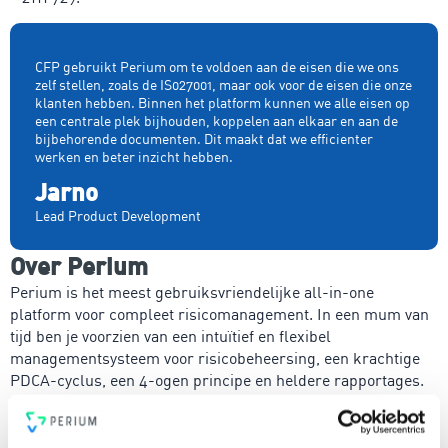
CFP gebruikt Perium om te voldoen aan de eisen die we ons
zelf stellen, zoals de IS027001, maar ook voor de eisen die onze
klanten hebben. Binnen het platform kunnen we alle eisen op
een centrale plek bijhouden, koppelen aan elkaar en aan de
bijbehorende documenten. Dit maakt dat we efficienter
werken en beter inzicht hebben.
Jarno
Lead Product Development
Over Perium
Perium is het meest gebruiksvriendelijke all-in-one
platform voor compleet risicomanagement. In een mum van
tijd ben je voorzien van een intuïtief en flexibel
managementsysteem voor risicobeheersing, een krachtige
PDCA-cyclus, een 4-ogen principe en heldere rapportages.
Voldoe vanaf nu aan de voor jou relevante standaarden voor
onder andere security, privacy, duurzaamheid, milieu,
energiemanagement, ARBO en nog veel meer. Vergroot de