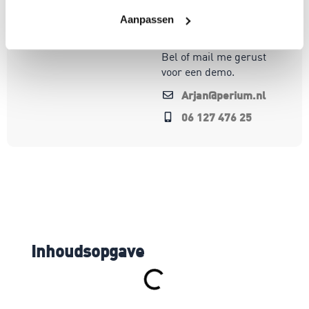
wereld. Mijn focus ligt
op oplossingen die écht
Aanpassen
werken.
Bel of mail me gerust
voor een demo.
Arjan@perium.nl
06 127 476 25
Inhoudsopgave