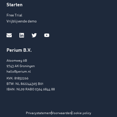
Starten
Free Trial
Vrijblijvende demo
Perium B.V.
Atoomweg 6B
9743 AK Groningen
hallo@perium.nl
KVK: 81852266
BTW: NL 862244365 B01
IBAN: NL09 RABO 0364 6844 88
Privacystatement
Voorwaarden
Cookie policy