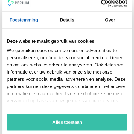
PDCA-cyclus, een 4-ogen principe en heldere rapportages.
Voldoe vanaf nu aan de voor jou relevante standaarden voor
onder andere security, privacy, duurzaamheid, milieu,
Toestemming
Details
Over
energiemanagement, ARBO en nog veel meer. Vergroot de
weerbaarheid van je organisatie snel, eenvoudig en
betaalbaar met hét Perium platform.
Deze website maakt gebruik van cookies
We gebruiken cookies om content en advertenties te
personaliseren, om functies voor social media te bieden
Arjan Kremer
en om ons websiteverkeer te analyseren. Ook delen we
Mede-oprichter Perium
informatie over uw gebruik van onze site met onze
B.V.
Met een achtergrond in
partners voor social media, adverteren en analyse. Deze
risicomanagement, ICT
partners kunnen deze gegevens combineren met andere
en een passie voor
informatie die u aan ze heeft verstrekt of die ze hebben
innovatie, help ik
verzameld op basis van uw gebruik van hun services.
organisaties om
weerbaar en compliant
te opereren in een
Alles toestaan
steeds veranderende
wereld. Mijn focus ligt