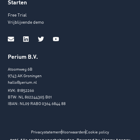
Starten
Free Trial
Vrijblijvende demo
Perium B.V.
Atoomweg 6B
9743 AK Groningen
hallo@perium.nl
KVK: 81852266
BTW: NL 862244365 B01
IBAN: NL09 RABO 0364 6844 88
Privacystatement
Voorwaarden
Cookie policy