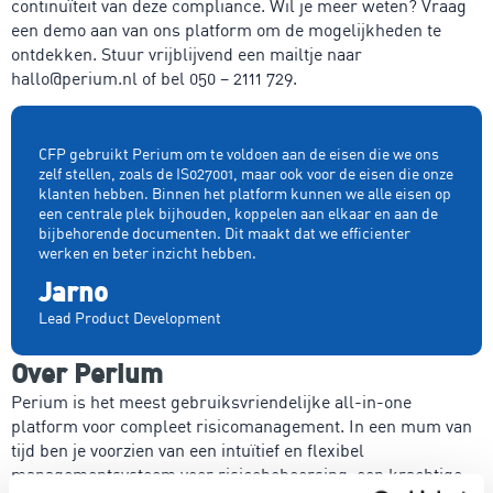
continuïteit van deze compliance. Wil je meer weten? Vraag
een demo aan van ons platform om de mogelijkheden te
ontdekken. Stuur vrijblijvend een mailtje naar
hallo@perium.nl of bel 050 – 2111 729.
CFP gebruikt Perium om te voldoen aan de eisen die we ons
zelf stellen, zoals de IS027001, maar ook voor de eisen die onze
klanten hebben. Binnen het platform kunnen we alle eisen op
een centrale plek bijhouden, koppelen aan elkaar en aan de
bijbehorende documenten. Dit maakt dat we efficienter
werken en beter inzicht hebben.
Jarno
Lead Product Development
Over Perium
Perium is het meest gebruiksvriendelijke all-in-one
platform voor compleet risicomanagement. In een mum van
tijd ben je voorzien van een intuïtief en flexibel
managementsysteem voor risicobeheersing, een krachtige