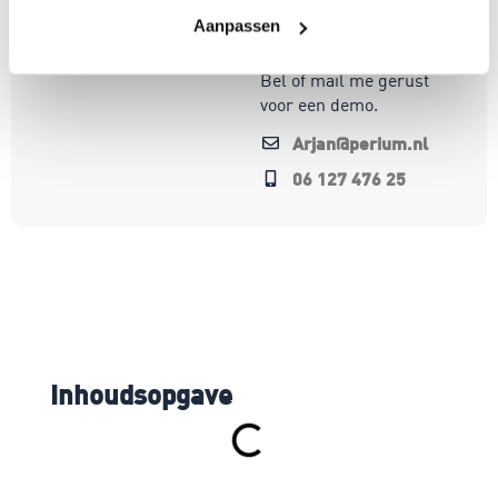
op oplossingen die écht
Aanpassen
werken.
Bel of mail me gerust
voor een demo.
Arjan@perium.nl
06 127 476 25
Inhoudsopgave