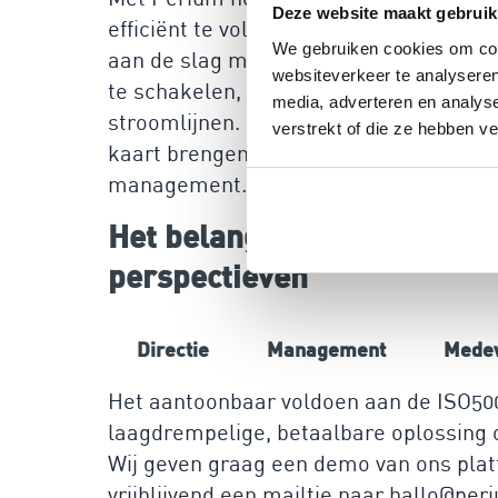
Deze website maakt gebruik
efficiënt te voldoen aan ISO50001. Binn
We gebruiken cookies om cont
aan de slag met het beheren van je ene
websiteverkeer te analyseren
te schakelen, want Perium biedt alle b
media, adverteren en analys
stroomlijnen. Dankzij de integrale aanp
verstrekt of die ze hebben v
kaart brengen, je energieprestaties mo
management. Dit alles draagt bij aan ee
Het belang van risicomanag
perspectieven
Directie
Management
Mede
Het aantoonbaar voldoen aan de ISO5000
laagdrempelige, betaalbare oplossing om
Wij geven graag een demo van ons plat
vrijblijvend een mailtje naar hallo@periu