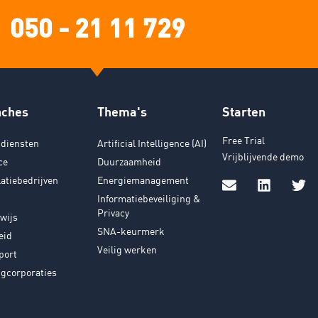
050 - 21 11 729
nches
Thema's
Starten
Free Trial
diensten
Artificial Intelligence (AI)
Vrijblijvende demo
ce
Duurzaamheid
latiebedrijven
Energiemanagement
Informatiebeveiliging &
Privacy
wijs
SNA-keurmerk
eid
Veilig werken
port
gcorporaties