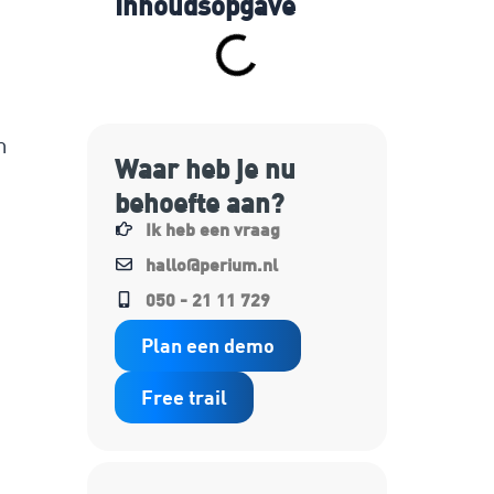
Inhoudsopgave
m
Waar heb je nu
behoefte aan?
Ik heb een vraag
hallo@perium.nl
050 - 21 11 729
Plan een demo
Free trail