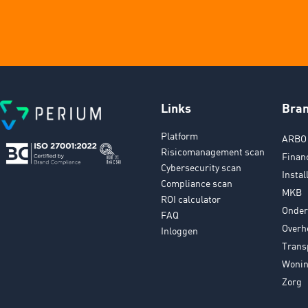
Links
Bra
Platform
ARBO 
Risicomanagement scan
Finan
Cybersecurity scan
Instal
Compliance scan
MKB
ROI calculator
Onder
FAQ
Overh
Inloggen
Trans
Wonin
Zorg