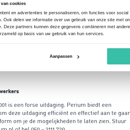
 van cookies
en 30 minuten ben je operationeel en kun je direct
ent en advertenties te personaliseren, om functies voor social
rgieprestaties. Je hoeft geen dure consultants in
. Ook delen we informatie over uw gebruik van onze site met on
enodigde tools en templates om het proces te
e. Deze partners kunnen deze gegevens combineren met andere i
ak van ons platform kun je eenvoudig risico’s in
erzameld op basis van uw gebruik van hun services.
nitoren en vastleggen, en rapporteren aan het
n betere en efficiëntere organisatie.
Aanpassen
ement vanuit verschillende
werkers
1 is een forse uitdaging. Perium biedt een
 deze uitdaging efficiënt en effectief aan te gaan
form om je de mogelijkheden te laten zien. Stuur
m.nl of bel 050 – 2111 729.