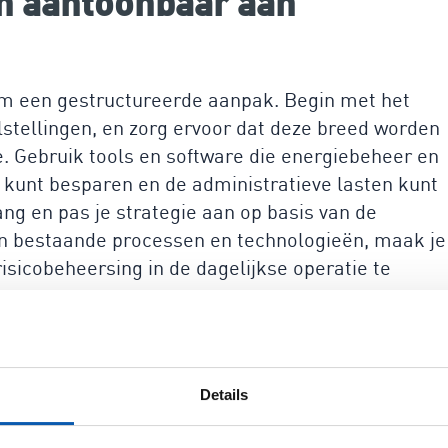
en aantoonbaar aan
 om een gestructureerde aanpak. Begin met het
lstellingen, en zorg ervoor dat deze breed worden
 Gebruik tools en software die energiebeheer en
d kunt besparen en de administratieve lasten kunt
ng en pas je strategie aan op basis van de
an bestaande processen en technologieën, maak je
sicobeheersing in de dagelijkse operatie te
lpen eenvoudig en efficiënt
oldoen
Details
ijk en laagdrempelig platform dat je helpt om