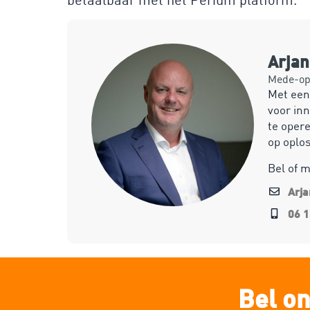
Arja
Mede-opr
Met een
voor inn
te opere
op oplo
Bel of 
Arj
06 1
Bel on