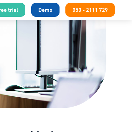
ee trial
Demo
050 - 2111 729