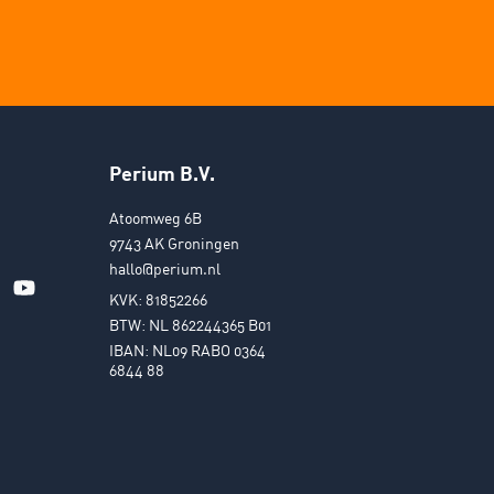
Perium B.V.
Atoomweg 6B
9743 AK Groningen
hallo@perium.nl
KVK: 81852266
BTW: NL 862244365 B01
IBAN: NL09 RABO 0364
6844 88