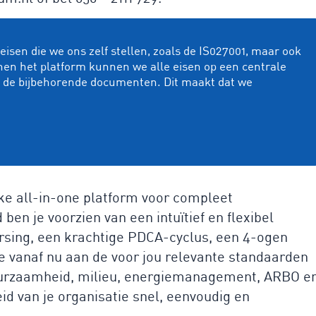
isen die we ons zelf stellen, zoals de IS027001, maar ook
nen het platform kunnen we alle eisen op een centrale
n de bijbehorende documenten. Dit maakt dat we
ke all-in-one platform voor compleet
en je voorzien van een intuïtief en flexibel
ing, een krachtige PDCA-cyclus, een 4-ogen
e vanaf nu aan de voor jou relevante standaarden
duurzaamheid, milieu, energiemanagement, ARBO e
d van je organisatie snel, eenvoudig en