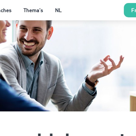
Fr
nches
Thema’s
NL