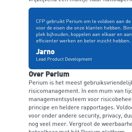
CFP gebruikt Perium om te voldoen aan de e
voor de eisen die onze klanten hebben. Bin
plek bijhouden, koppelen aan elkaar en aa
efficienter werken en beter inzicht hebben.
Jarno
Lead Product Development
Over Perium
Perium is het meest gebruiksvriendelij
risicomanagement. In een mum van tijd b
managementsysteem voor risicobeheers
principe en heldere rapportages. Voldo
voor onder andere security, privacy, 
nog veel meer. Vergroot de weerbaarhei
betaalbaar met hét Perium platform.