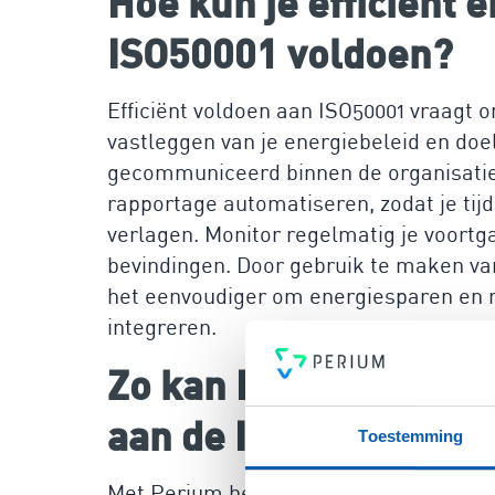
Hoe kun je efficiënt 
ISO50001 voldoen?
Efficiënt voldoen aan ISO50001 vraagt
vastleggen van je energiebeleid en doe
gecommuniceerd binnen de organisatie.
rapportage automatiseren, zodat je tij
verlagen. Monitor regelmatig je voortga
bevindingen. Door gebruik te maken v
het eenvoudiger om energiesparen en ri
integreren.
Zo kan Perium jou he
aan de ISO50001 te v
Toestemming
Met Perium heb je een gebruiksvriendel