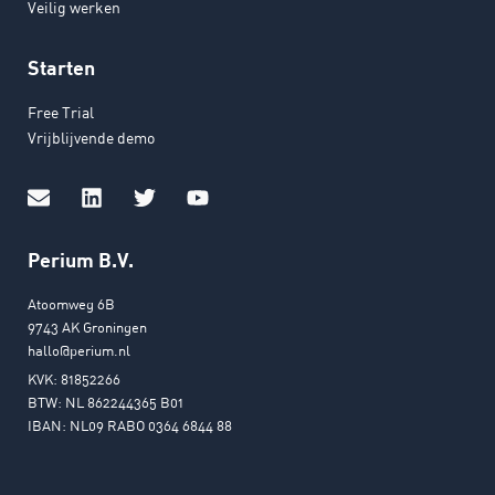
Veilig werken
Starten
Free Trial
Vrijblijvende demo
Perium B.V.
Atoomweg 6B
9743 AK Groningen
hallo@perium.nl
KVK: 81852266
BTW: NL 862244365 B01
IBAN: NL09 RABO 0364 6844 88