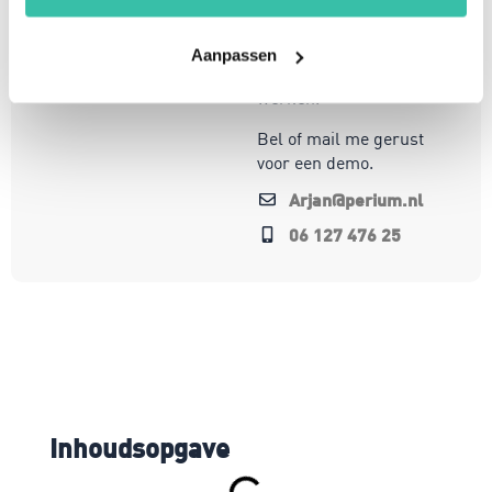
te opereren in een
steeds veranderende
wereld. Mijn focus ligt
Aanpassen
op oplossingen die écht
werken.
Bel of mail me gerust
voor een demo.
Arjan@perium.nl
06 127 476 25
Inhoudsopgave