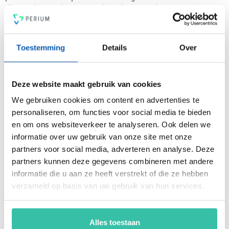
tijd ben je voorzien van een intuïtief en flexibel
managementsysteem voor risicobeheersing, een krachtige
PDCA-cyclus, een 4-ogen principe en heldere rapportages.
Voldoe vanaf nu aan de voor jou relevante standaarden voor
Toestemming
Details
Over
onder andere security, privacy, duurzaamheid, milieu,
energiemanagement, ARBO en nog veel meer. Vergroot de
weerbaarheid van je organisatie snel, eenvoudig en
Deze website maakt gebruik van cookies
betaalbaar met hét Perium platform.
We gebruiken cookies om content en advertenties te
personaliseren, om functies voor social media te bieden
en om ons websiteverkeer te analyseren. Ook delen we
Arjan Kremer
informatie over uw gebruik van onze site met onze
Mede-oprichter Perium
partners voor social media, adverteren en analyse. Deze
B.V.
partners kunnen deze gegevens combineren met andere
Met een achtergrond in
risicomanagement, ICT
informatie die u aan ze heeft verstrekt of die ze hebben
en een passie voor
verzameld op basis van uw gebruik van hun services.
innovatie, help ik
organisaties om
weerbaar en compliant
Alles toestaan