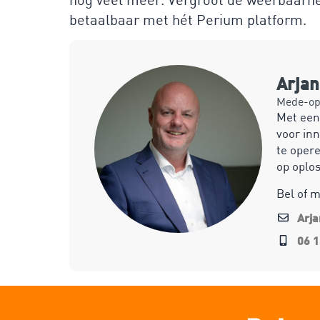
betaalbaar met hét Perium platform.
Arja
Mede-opr
Met een
voor inn
te opere
op oplo
Bel of 
Arj
06 1