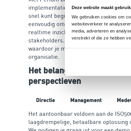
implementatie van ISO50001. Ons platfo
Deze website maakt gebruik
snel kunt beginnen zonder dat je afhan
We gebruiken cookies om cont
eenvoudig om je beheersmaatregelen te 
websiteverkeer te analyseren
media, adverteren en analys
realtime inzicht in je voortgang en ku
verstrekt of die ze hebben v
stakeholders. Zo voldoen aan de vereis
waardoor je meer tijd hebt om te focus
organisatie.
Het belang van risicomanag
perspectieven
Directie
Management
Mede
Het aantoonbaar voldoen aan de ISO5000
laagdrempelige, betaalbare oplossing om
We nodigen je graag uit voor een demo