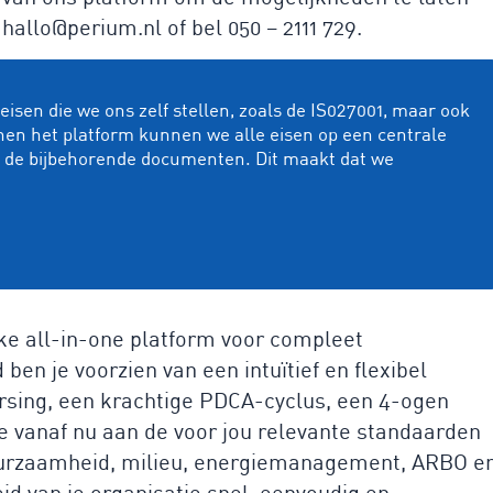
 hallo@perium.nl of bel 050 – 2111 729.
isen die we ons zelf stellen, zoals de IS027001, maar ook
nen het platform kunnen we alle eisen op een centrale
n de bijbehorende documenten. Dit maakt dat we
ke all-in-one platform voor compleet
en je voorzien van een intuïtief en flexibel
ing, een krachtige PDCA-cyclus, een 4-ogen
e vanaf nu aan de voor jou relevante standaarden
duurzaamheid, milieu, energiemanagement, ARBO e
d van je organisatie snel, eenvoudig en