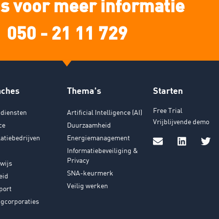
s voor meer informatie
050 - 21 11 729
nches
Thema's
Starten
Free Trial
diensten
Artificial Intelligence (AI)
Vrijblijvende demo
ce
Duurzaamheid
latiebedrijven
Energiemanagement
Informatiebeveiliging &
Privacy
wijs
SNA-keurmerk
eid
Veilig werken
port
gcorporaties