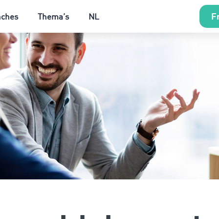
Fr
nches
Thema’s
NL