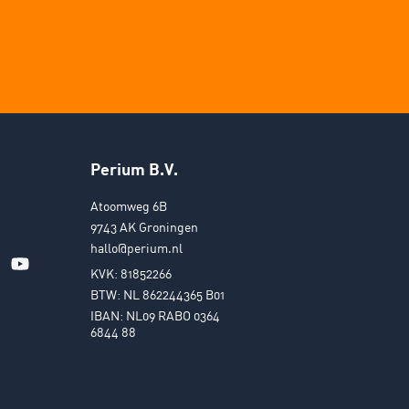
Perium B.V.
Atoomweg 6B
9743 AK Groningen
hallo@perium.nl
KVK: 81852266
BTW: NL 862244365 B01
IBAN: NL09 RABO 0364
6844 88