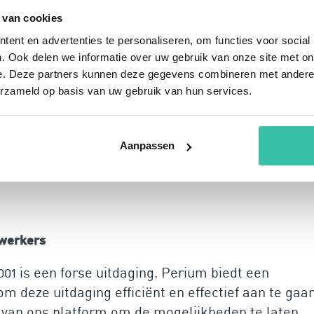
rm is binnen 30 minuten operationeel, zodat je
 van cookies
kelijk bent van dure consultants. Perium maakt he
ent en advertenties te personaliseren, om functies voor social
koppelen aan je energieprestaties. Je krijgt
. Ook delen we informatie over uw gebruik van onze site met on
e. Deze partners kunnen deze gegevens combineren met andere i
nt eenvoudig rapporteren aan interne en externe
erzameld op basis van uw gebruik van hun services.
ten van ISO50001 wordt een stuk eenvoudiger,
sen op andere belangrijke aspecten van je
Aanpassen
ement vanuit verschillende
werkers
1 is een forse uitdaging. Perium biedt een
 deze uitdaging efficiënt en effectief aan te gaan
 van ons platform om de mogelijkheden te laten