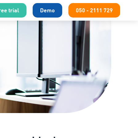
ee trial
Demo
050 - 2111 729