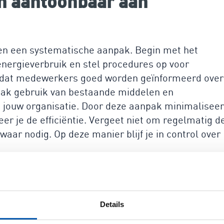
en aantoonbaar aan
 en een systematische aanpak. Begin met het
nergieverbruik en stel procedures op voor
r dat medewerkers goed worden geïnformeerd over
aak gebruik van bestaande middelen en
in jouw organisatie. Door deze aanpak minimaliseer
er je de efficiëntie. Vergeet niet om regelmatig d
waar nodig. Op deze manier blijf je in control over
lpen eenvoudig en efficiënt
oldoen
Details
bruiksvriendelijke platform dat je helpt bij de