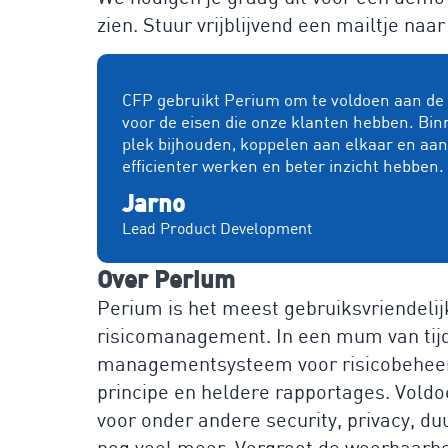
zien. Stuur vrijblijvend een mailtje naar
CFP gebruikt Perium om te voldoen aan de e
voor de eisen die onze klanten hebben. Bin
plek bijhouden, koppelen aan elkaar en aa
efficienter werken en beter inzicht hebben.
Jarno
Lead Product Development
Over Perium
Perium is het meest gebruiksvriendelij
risicomanagement. In een mum van tijd b
managementsysteem voor risicobeheers
principe en heldere rapportages. Voldo
voor onder andere security, privacy, 
nog veel meer. Vergroot de weerbaarhei