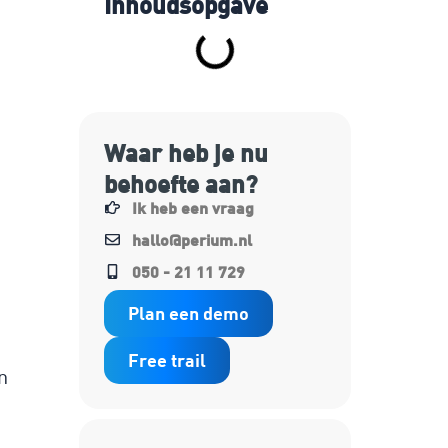
Inhoudsopgave
Waar heb je nu
t
behoefte aan?
Ik heb een vraag
hallo@perium.nl
050 - 21 11 729
Plan een demo
Free trail
n