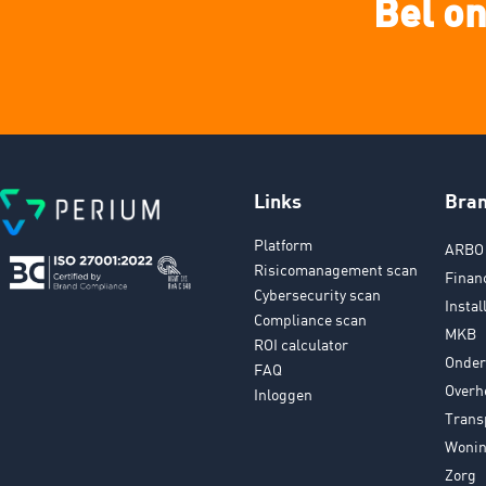
Bel on
Links
Bra
Platform
ARBO 
Risicomanagement scan
Finan
Cybersecurity scan
Instal
Compliance scan
MKB
ROI calculator
Onder
FAQ
Overh
Inloggen
Trans
Wonin
Zorg