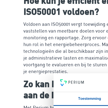
Hoe kun je efficiënt 
ISO50001 voldoen?
Voldoen aan ISO50001 vergt toewijding
vaststellen van meetbare doelen voor e
monitoring en rapportage. Zorg ervoo
hun rol in het energiebeheerproces. M
technologieën die al beschikbaar zijn 
je administratieve lasten en maximalise
voortgang te evalueren en bij te sturen 
je energieprestaties.
Zo kan Perium jou he
aan de ISO50001 te v
Toestemming
Met Perium beschik je over het meest ge