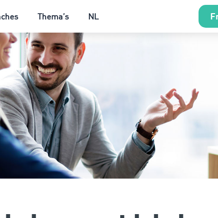
Fr
nches
Thema’s
NL