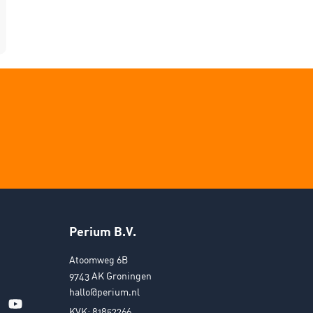
Perium B.V.
Atoomweg 6B
9743 AK Groningen
hallo@perium.nl
KVK: 81852266