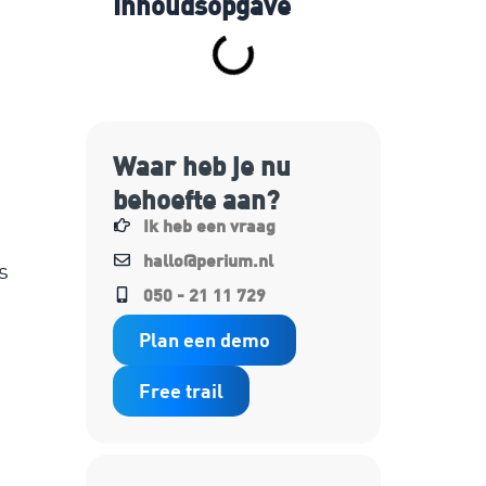
Inhoudsopgave
Waar heb je nu
behoefte aan?
Ik heb een vraag
hallo@perium.nl
s
050 - 21 11 729
Plan een demo
Free trail