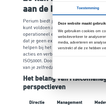
aan de ISO50001 te v
Toestemming
Perium biedt jouw organisatie een geb
Deze website maakt gebruik
kunt voldoen aan de ISO50001. Met het 
We gebruiken cookies om cont
operationeel en begin je direct met he
websiteverkeer te analyseren
dat je geen externe consultancy nodig 
media, adverteren en analys
helpen bij het behalen van je energie
verstrekt of die ze hebben v
acties en verbeteringen te volgen, terwi
ISO50001. Door gebruik te maken van P
van je zelfredzaamheid.
Het belang van risicomanag
perspectieven
Directie
Management
Mede