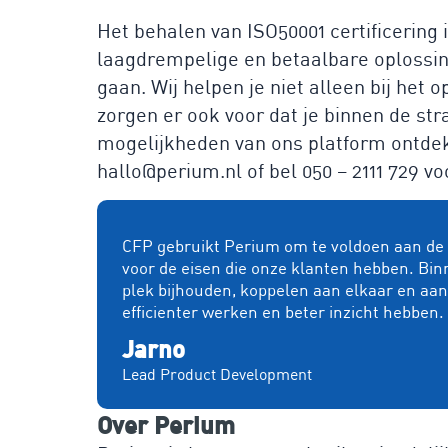
Het behalen van ISO50001 certificering 
laagdrempelige en betaalbare oplossing
gaan. Wij helpen je niet alleen bij he
zorgen er ook voor dat je binnen de stra
mogelijkheden van ons platform ontdekk
hallo@perium.nl of bel 050 – 2111 729 v
CFP gebruikt Perium om te voldoen aan de e
voor de eisen die onze klanten hebben. Bin
plek bijhouden, koppelen aan elkaar en aa
efficienter werken en beter inzicht hebben.
Jarno
Lead Product Development
Over Perium