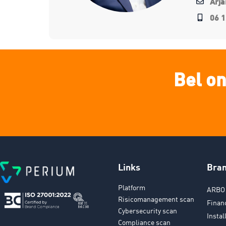
Arj
06 1
Bel on
Links
Bra
Platform
ARBO 
Risicomanagement scan
Finan
Cybersecurity scan
Instal
Compliance scan