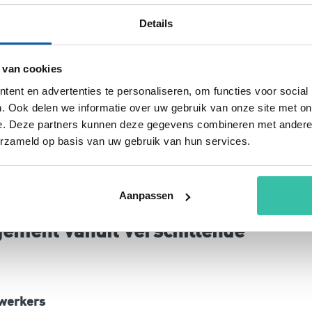
oldoen
Details
ruiksvriendelijk platform waarmee je eenvoudig
 van cookies
intuïtieve systeem ben je binnen 30 minuten
ent en advertenties te personaliseren, om functies voor social
t beheren van energieprestaties. Wij zorgen ervoor
. Ook delen we informatie over uw gebruik van onze site met on
hebt en bieden praktische tools en templates die j
e. Deze partners kunnen deze gegevens combineren met andere i
beheerdoelen. Het platform maakt het eenvoudig o
erzameld op basis van uw gebruik van hun services.
jl je voldoet aan alle noodzakelijke richtlijnen van
erium wordt je nu al ondersteund in het verhogen
Aanpassen
ement vanuit verschillende
werkers