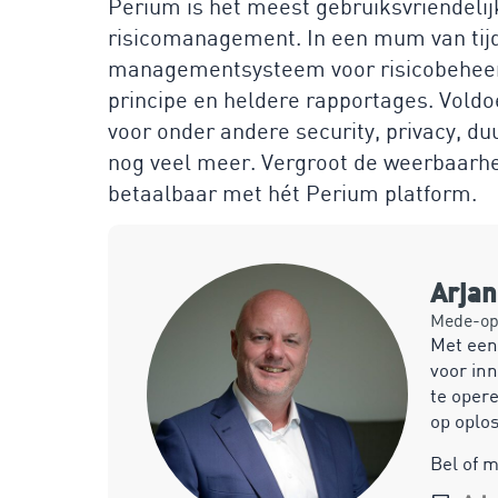
Perium is het meest gebruiksvriendelij
risicomanagement. In een mum van tijd b
managementsysteem voor risicobeheers
principe en heldere rapportages. Voldo
voor onder andere security, privacy, 
nog veel meer. Vergroot de weerbaarhei
betaalbaar met hét Perium platform.
Arja
Mede-opr
Met een
voor inn
te opere
op oplo
Bel of 