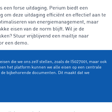
is een forse uitdaging. Perium biedt een
 om deze uitdaging efficiënt en effectief aan te
t optimaliseren van energiemanagement, maar
kke eisen van de norm blijft. Wil je de
en? Stuur vrijblijvend een mailtje naar
oor een demo.
isen die we ons zelf stellen, zoals de IS027001, maar ook
nen het platform kunnen we alle eisen op een centrale
n de bijbehorende documenten. Dit maakt dat we