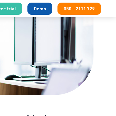
ee trial
Demo
050 - 2111 729