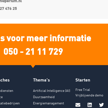
an@perium.nl
27 476 25
s voor meer informatie
050 - 21 11 729
nches
Thema's
Starten
Free Trial
diensten
Artificial Intelligence (AI)
Vrijblijvende demo
ce
Duurzaamheid
latiebedrijven
Energiemanagement