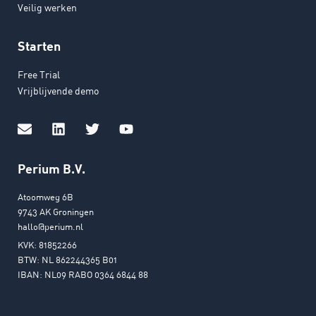
Veilig werken
Starten
Free Trial
Vrijblijvende demo
Perium B.V.
Atoomweg 6B
9743 AK Groningen
hallo@perium.nl
KVK: 81852266
BTW: NL 862244365 B01
IBAN: NL09 RABO 0364 6844 88