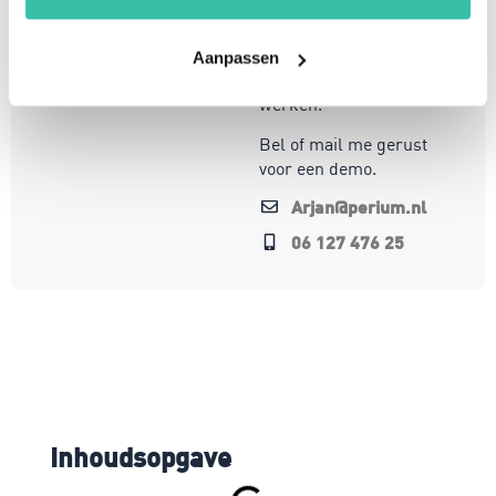
te opereren in een
steeds veranderende
wereld. Mijn focus ligt
Aanpassen
op oplossingen die écht
werken.
Bel of mail me gerust
voor een demo.
Arjan@perium.nl
06 127 476 25
Inhoudsopgave