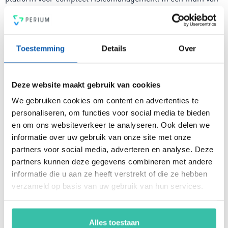
tijd ben je voorzien van een intuïtief en flexibel
managementsysteem voor risicobeheersing, een krachtige
PDCA-cyclus, een 4-ogen principe en heldere rapportages.
Voldoe vanaf nu aan de voor jou relevante standaarden voor
Toestemming
Details
Over
onder andere security, privacy, duurzaamheid, milieu,
energiemanagement, ARBO en nog veel meer. Vergroot de
weerbaarheid van je organisatie snel, eenvoudig en
Deze website maakt gebruik van cookies
betaalbaar met hét Perium platform.
We gebruiken cookies om content en advertenties te
personaliseren, om functies voor social media te bieden
en om ons websiteverkeer te analyseren. Ook delen we
Arjan Kremer
informatie over uw gebruik van onze site met onze
Mede-oprichter Perium
partners voor social media, adverteren en analyse. Deze
B.V.
partners kunnen deze gegevens combineren met andere
Met een achtergrond in
informatie die u aan ze heeft verstrekt of die ze hebben
risicomanagement, ICT
en een passie voor
verzameld op basis van uw gebruik van hun services.
innovatie, help ik
organisaties om
weerbaar en compliant
Alles toestaan