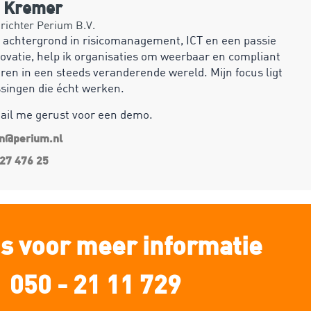
n Kremer
ichter Perium B.V.
 achtergrond in risicomanagement, ICT en een passie
ovatie, help ik organisaties om weerbaar en compliant
ren in een steeds veranderende wereld. Mijn focus ligt
ssingen die écht werken.
mail me gerust voor een demo.
an@perium.nl
27 476 25
s voor meer informatie
050 - 21 11 729