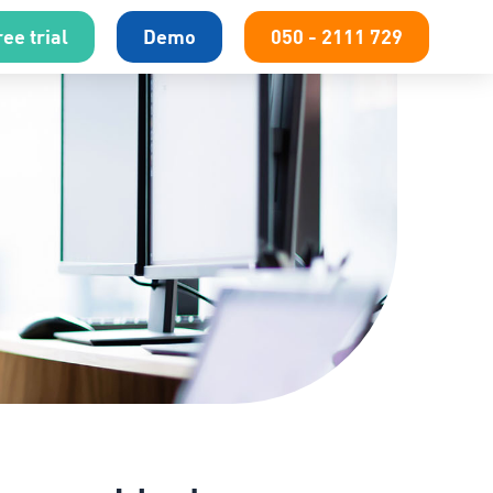
ee trial
Demo
050 - 2111 729