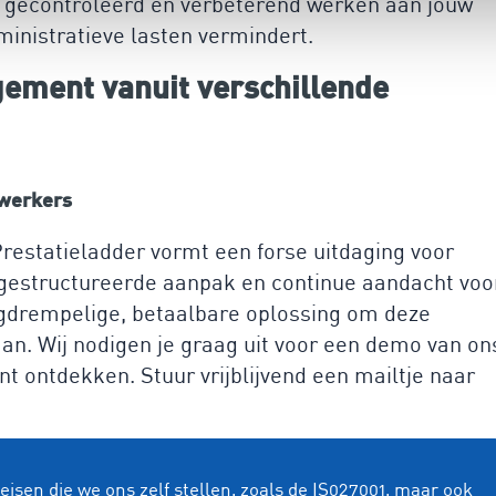
e gecontroleerd en verbeterend werken aan jouw
inistratieve lasten vermindert.
ement vanuit verschillende
werkers
estatieladder vormt een forse uitdaging voor
 gestructureerde aanpak en continue aandacht voo
agdrempelige, betaalbare oplossing om deze
gaan. Wij nodigen je graag uit voor een demo van on
t ontdekken. Stuur vrijblijvend een mailtje naar
isen die we ons zelf stellen, zoals de IS027001, maar ook