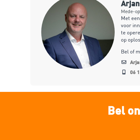
Arja
Mede-opr
Met een
voor inn
te opere
op oplo
Bel of 
Arj
06 1
Bel on