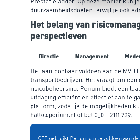
Prestatieladder. Op deze manier kun j
duurzaamheidsdoelen terwijl je ook adm
Het belang van risicomanag
perspectieven
Directie
Management
Mede
Het aantoonbaar voldoen aan de MVO Pr
transportbedrijven. Het vraagt om een
risicobeheersing. Perium biedt een la
uitdaging efficiënt en effectief aan te 
platform, zodat je de mogelijkheden kun
hallo@perium.nl of bel 050 – 2111 729.
CFP gebruikt Perium om te voldoen aan de e