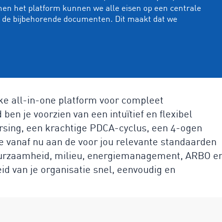
nen het platform kunnen we alle eisen op een centrale
n de bijbehorende documenten. Dit maakt dat we
ke all-in-one platform voor compleet
en je voorzien van een intuïtief en flexibel
ing, een krachtige PDCA-cyclus, een 4-ogen
e vanaf nu aan de voor jou relevante standaarden
duurzaamheid, milieu, energiemanagement, ARBO e
d van je organisatie snel, eenvoudig en