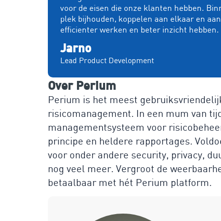
voor de eisen die onze klanten hebben. Bin
plek bijhouden, koppelen aan elkaar en aa
efficienter werken en beter inzicht hebben.
Jarno
Lead Product Development
Over Perium
Perium is het meest gebruiksvriendelij
risicomanagement. In een mum van tijd b
managementsysteem voor risicobeheers
principe en heldere rapportages. Voldo
voor onder andere security, privacy, 
nog veel meer. Vergroot de weerbaarhei
betaalbaar met hét Perium platform.