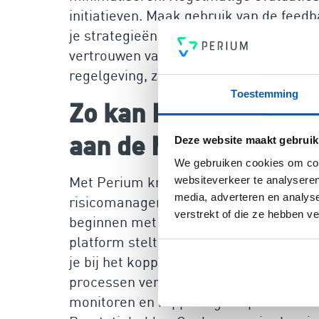
initiatieven. Maak gebruik van de fe
je strategieën te verbeteren. Door trans
vertrouwen van klanten en partners. Zor
regelgeving, zodat alle aspecten van je
Toestemming
Zo kan Perium jou he
aan de MVO Prestatie
Deze website maakt gebruik
We gebruiken cookies om cont
Met Perium krijg je toegang tot het me
websiteverkeer te analyseren
media, adverteren en analys
risicomanagementplatform. Binnen 30 m
verstrekt of die ze hebben v
beginnen met het beheren van je MVO-p
platform stelt je in staat om gebruik 
je bij het koppelen van risico’s aan be
processen vergroot. Het biedt je de mo
monitoren en rapportages op te stelle