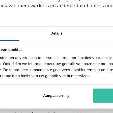
edback van medewerkers en andere stakeholders om
parant te zijn over je voortgang vergroot je ook he
g ervoor dat je up-to-date blijft met wet- en
 MVO-beleid compliant zijn.
Details
lpen eenvoudig en efficiënt
ladder voldoen
 van cookies
ent en advertenties te personaliseren, om functies voor social
est gebruiksvriendelijke
. Ook delen we informatie over uw gebruik van onze site met on
e. Deze partners kunnen deze gegevens combineren met andere i
inuten ben je operationeel en kun je direct
erzameld op basis van uw gebruik van hun services.
restaties. Geen dure consultancy nodig; ons
te maken van bestaande oplossingen. Perium helpt
heersmaatregelen, wat de efficiency van je
Aanpassen
gelijkheid om in realtime jouw MVO-initiatieven te
n die voldoen aan de eisen van de MVO