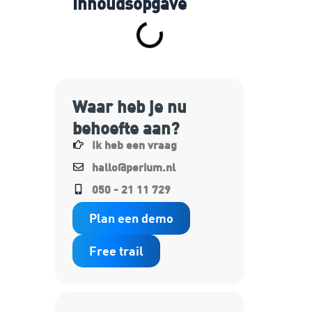
Inhoudsopgave
Waar heb je nu
behoefte aan?
Ik heb een vraag
hallo@perium.nl
050 - 21 11 729
Plan een demo
Free trail
n