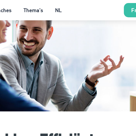
Fr
nches
Thema’s
NL