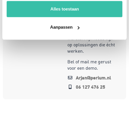
en een passie voor
innovatie, help ik
Alles toestaan
organisaties om
weerbaar en compliant
te opereren in een
Aanpassen
steeds veranderende
wereld. Mijn focus ligt
op oplossingen die écht
werken.
Bel of mail me gerust
voor een demo.
Arjan@perium.nl
06 127 476 25