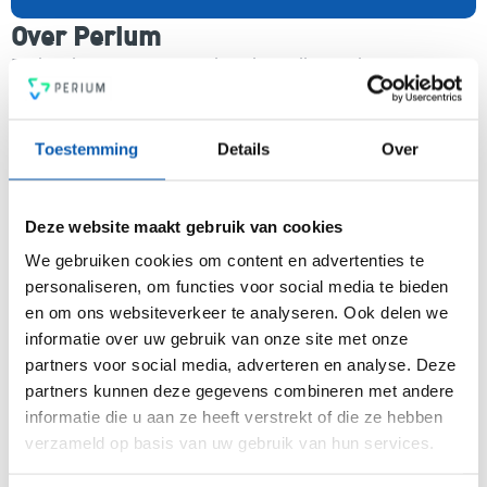
Over Perium
Perium is het meest gebruiksvriendelijke all-in-one
platform voor compleet risicomanagement. In een mum van
tijd ben je voorzien van een intuïtief en flexibel
managementsysteem voor risicobeheersing, een krachtige
Toestemming
Details
Over
PDCA-cyclus, een 4-ogen principe en heldere rapportages.
Voldoe vanaf nu aan de voor jou relevante standaarden voor
onder andere security, privacy, duurzaamheid, milieu,
Deze website maakt gebruik van cookies
energiemanagement, ARBO en nog veel meer. Vergroot de
weerbaarheid van je organisatie snel, eenvoudig en
We gebruiken cookies om content en advertenties te
betaalbaar met hét Perium platform.
personaliseren, om functies voor social media te bieden
en om ons websiteverkeer te analyseren. Ook delen we
informatie over uw gebruik van onze site met onze
partners voor social media, adverteren en analyse. Deze
Arjan Kremer
partners kunnen deze gegevens combineren met andere
Mede-oprichter Perium
informatie die u aan ze heeft verstrekt of die ze hebben
B.V.
Met een achtergrond in
verzameld op basis van uw gebruik van hun services.
risicomanagement, ICT