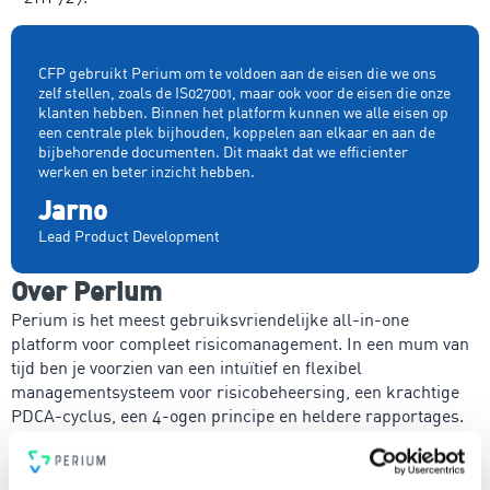
CFP gebruikt Perium om te voldoen aan de eisen die we ons
zelf stellen, zoals de IS027001, maar ook voor de eisen die onze
klanten hebben. Binnen het platform kunnen we alle eisen op
een centrale plek bijhouden, koppelen aan elkaar en aan de
bijbehorende documenten. Dit maakt dat we efficienter
werken en beter inzicht hebben.
Jarno
Lead Product Development
Over Perium
Perium is het meest gebruiksvriendelijke all-in-one
platform voor compleet risicomanagement. In een mum van
tijd ben je voorzien van een intuïtief en flexibel
managementsysteem voor risicobeheersing, een krachtige
PDCA-cyclus, een 4-ogen principe en heldere rapportages.
Voldoe vanaf nu aan de voor jou relevante standaarden voor
onder andere security, privacy, duurzaamheid, milieu,
energiemanagement, ARBO en nog veel meer. Vergroot de