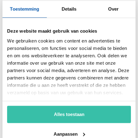
weerbaarheid van je organisatie snel, eenvoudig en
Toestemming
Details
Over
betaalbaar met hét Perium platform.
Deze website maakt gebruik van cookies
Arjan Kremer
We gebruiken cookies om content en advertenties te
Mede-oprichter Perium
personaliseren, om functies voor social media te bieden
B.V.
en om ons websiteverkeer te analyseren. Ook delen we
Met een achtergrond in
informatie over uw gebruik van onze site met onze
risicomanagement, ICT
partners voor social media, adverteren en analyse. Deze
en een passie voor
partners kunnen deze gegevens combineren met andere
innovatie, help ik
informatie die u aan ze heeft verstrekt of die ze hebben
organisaties om
weerbaar en compliant
verzameld op basis van uw gebruik van hun services.
te opereren in een
steeds veranderende
wereld. Mijn focus ligt
Alles toestaan
op oplossingen die écht
werken.
Aanpassen
Bel of mail me gerust