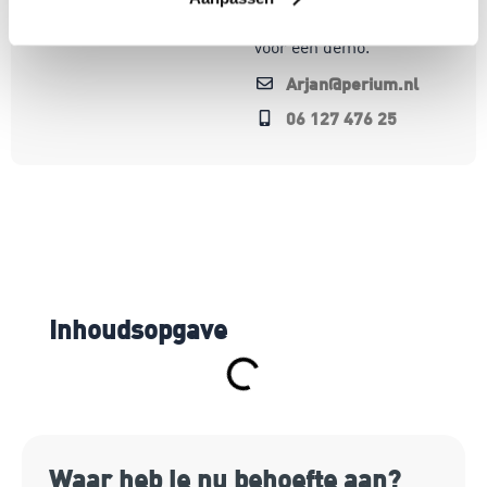
Bel of mail me gerust
voor een demo.
Arjan@perium.nl
06 127 476 25
Inhoudsopgave
Waar heb je nu behoefte aan?