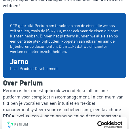
voldoen!
CFP gebruikt Perium om te voldoen aan de eisen die we ons
zelf stellen, zoals de IS027001, maar ook voor de eisen die onze
klanten hebben. Binnen het platform kunnen we alle eisen op
een centrale plek bijhouden, koppelen aan elkaar en aan de
bijbehorende documenten. Dit maakt dat we efficienter
werken en beter inzicht hebben.
Jarno
Lead Product Development
Over Perium
Perium is het meest gebruiksvriendelijke all-in-one
platform voor compleet risicomanagement. In een mum van
tijd ben je voorzien van een intuïtief en flexibel
managementsysteem voor risicobeheersing, een krachtige
PDCA-cyclus, een 4-ogen principe en heldere rapportages.
Voldoe vanaf nu aan de voor jou relevante standaarden voor
onder andere security, privacy, duurzaamheid, milieu,