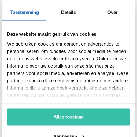
energiemanagement, ARBO en nog veel meer. Vergroot de
Toestemming
Details
Over
weerbaarheid van je organisatie snel, eenvoudig en
betaalbaar met hét Perium platform.
Deze website maakt gebruik van cookies
We gebruiken cookies om content en advertenties te
Arjan Kremer
personaliseren, om functies voor social media te bieden
Mede-oprichter Perium
en om ons websiteverkeer te analyseren. Ook delen we
B.V.
Met een achtergrond in
informatie over uw gebruik van onze site met onze
risicomanagement, ICT
partners voor social media, adverteren en analyse. Deze
en een passie voor
partners kunnen deze gegevens combineren met andere
innovatie, help ik
informatie die u aan ze heeft verstrekt of die ze hebben
organisaties om
verzameld op basis van uw gebruik van hun services.
weerbaar en compliant
te opereren in een
steeds veranderende
Alles toestaan
wereld. Mijn focus ligt
op oplossingen die écht
werken.
Aanpassen