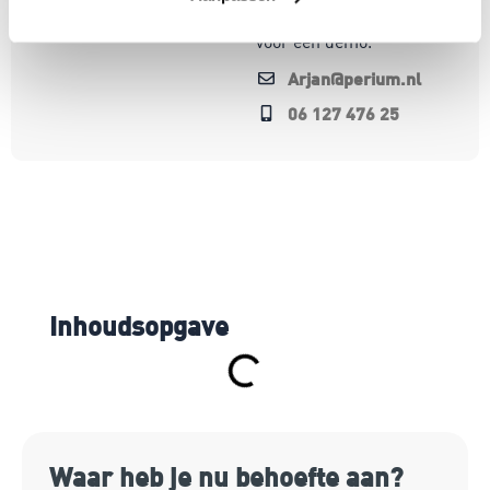
Bel of mail me gerust
voor een demo.
Arjan@perium.nl
06 127 476 25
Inhoudsopgave
Waar heb je nu behoefte aan?