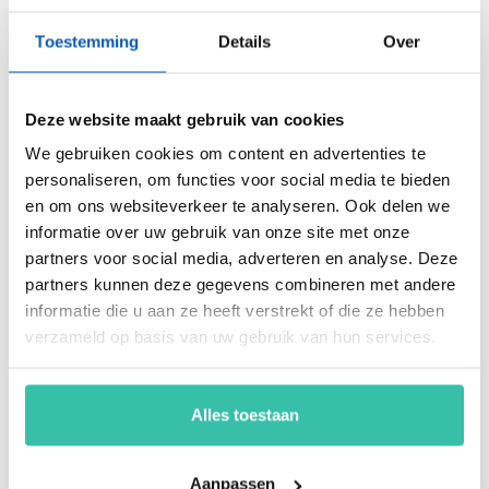
energiemanagement, ARBO en nog veel meer. Vergroot de
weerbaarheid van je organisatie snel, eenvoudig en
Toestemming
Details
Over
betaalbaar met hét Perium platform.
Deze website maakt gebruik van cookies
Arjan Kremer
We gebruiken cookies om content en advertenties te
personaliseren, om functies voor social media te bieden
Mede-oprichter Perium
B.V.
en om ons websiteverkeer te analyseren. Ook delen we
Met een achtergrond in
informatie over uw gebruik van onze site met onze
risicomanagement, ICT
partners voor social media, adverteren en analyse. Deze
en een passie voor
partners kunnen deze gegevens combineren met andere
innovatie, help ik
informatie die u aan ze heeft verstrekt of die ze hebben
organisaties om
verzameld op basis van uw gebruik van hun services.
weerbaar en compliant
te opereren in een
steeds veranderende
Alles toestaan
wereld. Mijn focus ligt
op oplossingen die écht
werken.
Aanpassen