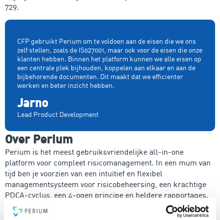
729.
CFP gebruikt Perium om te voldoen aan de eisen die we ons
zelf stellen, zoals de IS027001, maar ook voor de eisen die onze
klanten hebben. Binnen het platform kunnen we alle eisen op
een centrale plek bijhouden, koppelen aan elkaar en aan de
bijbehorende documenten. Dit maakt dat we efficienter
werken en beter inzicht hebben.
Jarno
Lead Product Development
Over Perium
Perium is het meest gebruiksvriendelijke all-in-one
platform voor compleet risicomanagement. In een mum van
tijd ben je voorzien van een intuïtief en flexibel
managementsysteem voor risicobeheersing, een krachtige
PDCA-cyclus, een 4-ogen principe en heldere rapportages.
Voldoe vanaf nu aan de voor jou relevante standaarden voor
onder andere security, privacy, duurzaamheid, milieu,