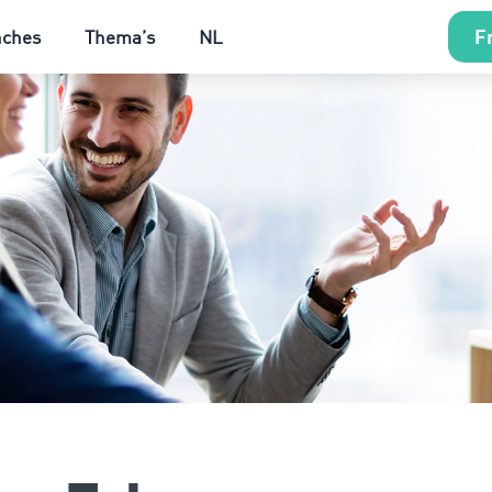
Fr
nches
Thema’s
NL