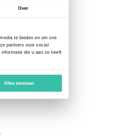
Over
 media te bieden en om ons
e
ze partners voor social
nformatie die u aan ze heeft
Alles toestaan
n