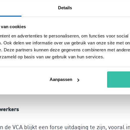
Details
elijke en laagdrempelige
l is ontworpen om te voldoen aan de VCA-eisen.
n kun je eenvoudig de verschillende risico’s
 van cookies
Geen dure consultants of langdurige
ent en advertenties te personaliseren, om functies voor social
maak je gebruik van bestaande oplossingen om j
. Ook delen we informatie over uw gebruik van onze site met on
orm helpt je bij het automatiseren van rapportages
e. Deze partners kunnen deze gegevens combineren met andere i
erzameld op basis van uw gebruik van hun services.
.
ement vanuit verschillende
Aanpassen
werkers
de VCA blijkt een forse uitdaging te zijn, vooral i