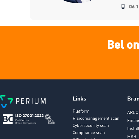
06 1
Bel on
Links
Bra
Platform
ARBO 
Risicomanagement scan
Finan
Cybersecurity scan
Instal
Compliance scan
MKB