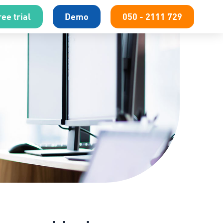
ee trial
Demo
050 - 2111 729