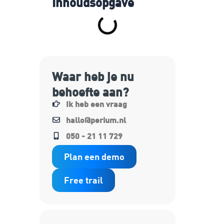
Inhoudsopgave
Waar heb je nu
behoefte aan?
Ik heb een vraag
hallo@perium.nl
050 - 21 11 729
Plan een demo
Free trail