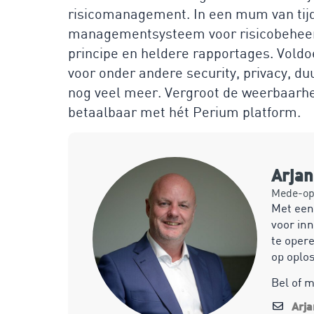
risicomanagement. In een mum van tijd b
managementsysteem voor risicobeheers
principe en heldere rapportages. Voldo
voor onder andere security, privacy, 
nog veel meer. Vergroot de weerbaarhei
betaalbaar met hét Perium platform.
Arja
Mede-opr
Met een
voor inn
te opere
op oplo
Bel of 
Arj