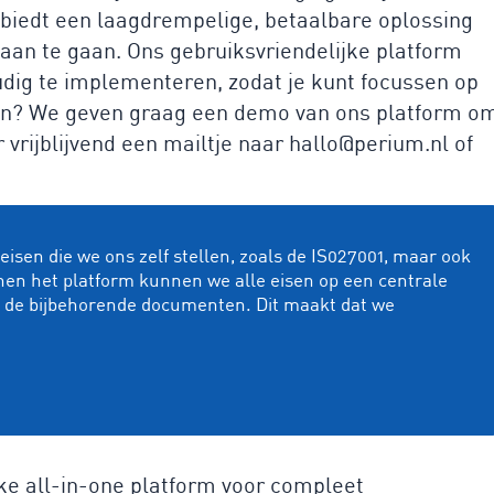
biedt een laagdrempelige, betaalbare oplossing
f aan te gaan. Ons gebruiksvriendelijke platform
oudig te implementeren, zodat je kunt focussen op
eten? We geven graag een demo van ons platform o
 vrijblijvend een mailtje naar hallo@perium.nl of
isen die we ons zelf stellen, zoals de IS027001, maar ook
nen het platform kunnen we alle eisen op een centrale
n de bijbehorende documenten. Dit maakt dat we
ke all-in-one platform voor compleet