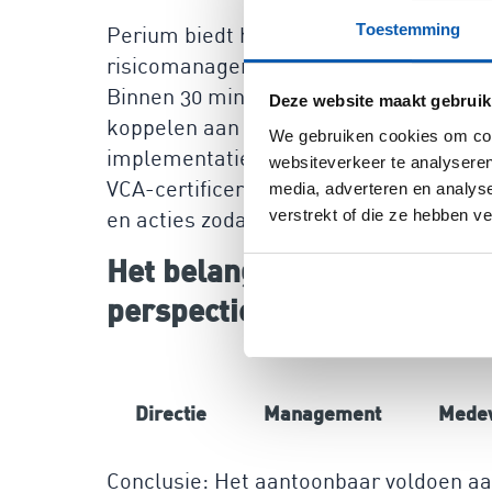
Toestemming
Perium biedt het meest gebruiksvriend
risicomanagementplatform, dat speciaa
Binnen 30 minuten ben je operationeel e
Deze website maakt gebruik
koppelen aan de beheersmaatregelen. 
We gebruiken cookies om cont
implementatieprocessen – met Perium 
websiteverkeer te analyseren
VCA-certificering te behalen. Ons platf
media, adverteren en analys
verstrekt of die ze hebben v
en acties zodat je altijd up-to-date bent
Het belang van risicomanag
perspectieven
Directie
Management
Mede
Conclusie: Het aantoonbaar voldoen aan 