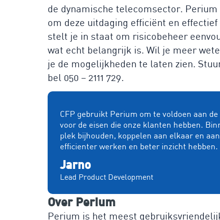
de dynamische telecomsector. Perium 
om deze uitdaging efficiënt en effectie
stelt je in staat om risicobeheer eenv
wat echt belangrijk is. Wil je meer w
je de mogelijkheden te laten zien. Stuur
bel 050 – 2111 729.
CFP gebruikt Perium om te voldoen aan de e
voor de eisen die onze klanten hebben. Bin
plek bijhouden, koppelen aan elkaar en aa
efficienter werken en beter inzicht hebben.
Jarno
Lead Product Development
Over Perium
Perium is het meest gebruiksvriendelij