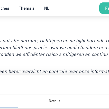
Fr
nches
Thema’s
NL
at alle normen, richtlijnen en de bijbehorende ris
erium biedt ons precies wat we nodig hadden: een t
nden we efficiënter risico’s mitigeren en continu
een beter overzicht en controle over onze informa
en van het HKZ-kwaliteitskeurmerk. Dit heeft onze 
iveau getild.”
Details
s voor meer informatie