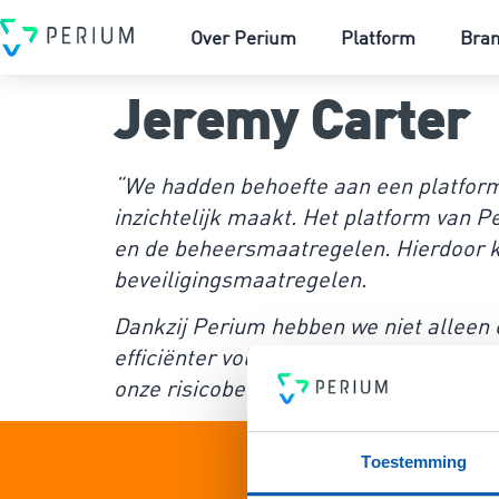
Over Perium
Platform
Bra
Jeremy Carter
“We hadden behoefte aan een platform d
inzichtelijk maakt. Het platform van P
en de beheersmaatregelen. Hierdoor ko
beveiligingsmaatregelen.
Dankzij Perium hebben we niet alleen 
efficiënter voldoen aan de strenge eis
onze risicobeheersing naar een hoger n
Toestemming
Bel on