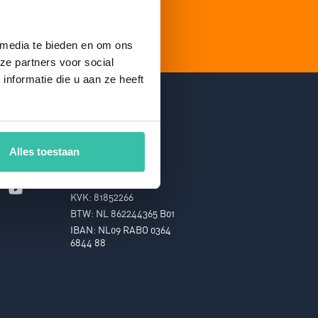
 media te bieden en om ons
ze partners voor social
nformatie die u aan ze heeft
Perium B.V.
Atoomweg 6B
Alles toestaan
9743 AK Groningen
hallo@perium.nl
KVK: 81852266
BTW: NL 862244365 B01
IBAN: NL09 RABO 0364
6844 88