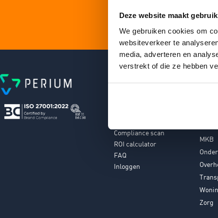
Deze website maakt gebruik
We gebruiken cookies om cont
websiteverkeer te analyseren
media, adverteren en analys
verstrekt of die ze hebben v
Links
Bra
Platform
ARBO 
Risicomanagement scan
Finan
Cybersecurity scan
Instal
Compliance scan
MKB
ROI calculator
Onder
FAQ
Overh
Inloggen
Trans
Wonin
Zorg