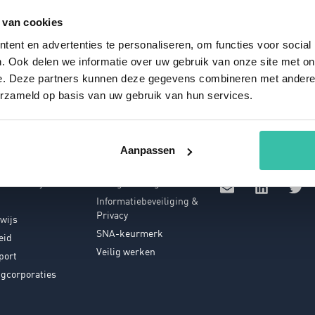
050 - 21 11 729
 van cookies
ent en advertenties te personaliseren, om functies voor social
. Ook delen we informatie over uw gebruik van onze site met on
e. Deze partners kunnen deze gegevens combineren met andere i
erzameld op basis van uw gebruik van hun services.
nches
Thema's
Starten
Free Trial
diensten
Artificial Intelligence (AI)
Aanpassen
Vrijblijvende demo
ce
Duurzaamheid
latiebedrijven
Energiemanagement
Informatiebeveiliging &
Privacy
wijs
SNA-keurmerk
eid
Veilig werken
port
gcorporaties