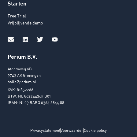
Starten
Free Trial
Vrijblijvende demo
Perium B.V.
Atoomweg 6B
9743 AK Groningen
hallo@perium.nl
KVK: 81852266
BTW: NL 862244365 B01
IBAN: NL09 RABO 0364 6844 88
Privacystatement
Voorwaarden
Cookie policy