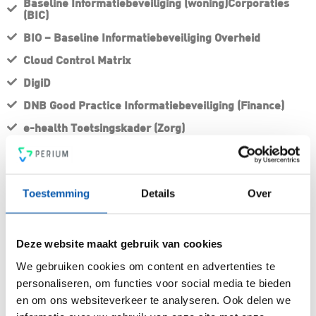
Baseline Informatiebeveiliging (woning)Corporaties
(BIC)
BIO – Baseline Informatiebeveiliging Overheid
Cloud Control Matrix
DigiD
DNB Good Practice Informatiebeveiliging (Finance)
e-health Toetsingskader (Zorg)
IBP Onderwijs
ICT Beveiligingsrichtlijnen Webapplicaties
Toestemming
Details
Over
ISO 27701 – Privacy Information Management System
(PIMS)
ISO27002 – Praktijkrichtlijn met beheersmaatregelen
op het gebied van informatiebeveiliging
Deze website maakt gebruik van cookies
NEN 7510 – Norm Informatiebeveiliging
We gebruiken cookies om content en advertenties te
Zorginstellingen
personaliseren, om functies voor social media te bieden
NEN 7512 Gegevensuitwisseling (Zorg)
en om ons websiteverkeer te analyseren. Ook delen we