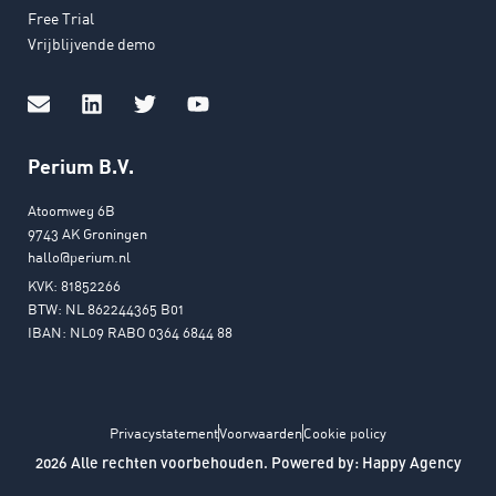
Free Trial
Vrijblijvende demo
Perium B.V.
Atoomweg 6B
9743 AK Groningen
hallo@perium.nl
KVK: 81852266
BTW: NL 862244365 B01
IBAN: NL09 RABO 0364 6844 88
Privacystatement
Voorwaarden
Cookie policy
2026 Alle rechten voorbehouden. Powered by:
Happy Agency